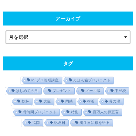
アーカイブ
タグ
MJプロ養成講座
えほん箱プロジェクト
はじめての日
プレゼント
メール版
不登校
乾杯
大阪
岡崎
横浜
母の湯
母時間プロジェクト
特集
百万人の夢宣言
福岡
記念日
誕生日に母を語る