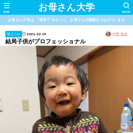
お母さん大学
MENU
SEARCH
お母さん大学は、“孤育て”をなくし、お母さんの笑顔をつなげています
2026.02.09
中野 美鈴
母ゴコロ
結局子供がプロフェッショナル