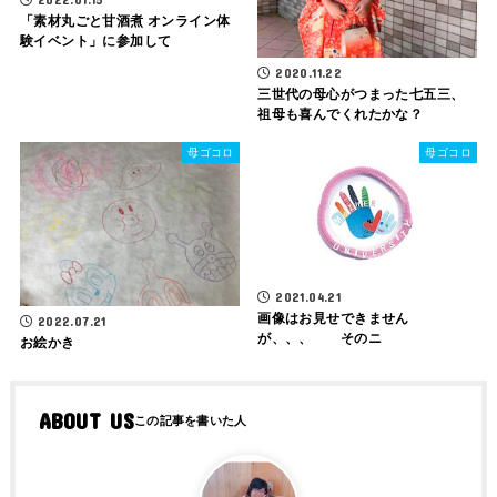
「素材丸ごと甘酒煮 オンライン体
験イベント」に参加して
2020.11.22
三世代の母心がつまった七五三、
祖母も喜んでくれたかな？
母ゴコロ
母ゴコロ
2021.04.21
画像はお見せできません
2022.07.21
が、、、 そのニ
お絵かき
ABOUT US