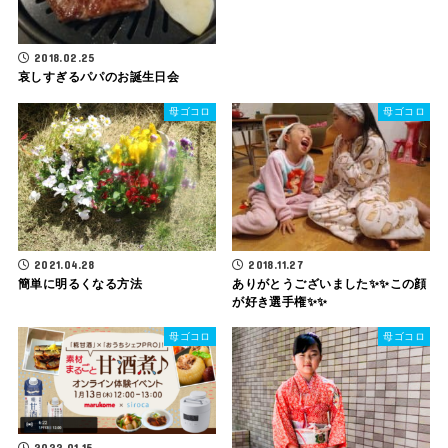
2018.02.25
哀しすぎるパパのお誕生日会
母ゴコロ
母ゴコロ
2021.04.28
2018.11.27
簡単に明るくなる方法
ありがとうございました✨✨この顔
が好き選手権✨✨
母ゴコロ
母ゴコロ
2022.01.15