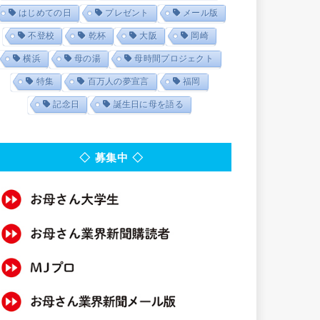
はじめての日
プレゼント
メール版
不登校
乾杯
大阪
岡崎
横浜
母の湯
母時間プロジェクト
特集
百万人の夢宣言
福岡
記念日
誕生日に母を語る
◇ 募集中 ◇