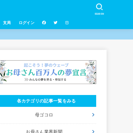
SEARCH
支局
ログイン
各カテゴリの記事一覧をみる
母ゴコロ
お母さん業界新聞