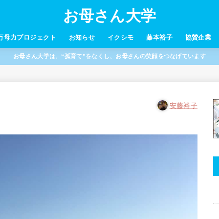
お母さん大学
万母力プロジェクト
お知らせ
イクシモ
藤本裕子
協賛企業
お母さん大学は、“孤育て”をなくし、お母さんの笑顔をつなげています
安藤裕子