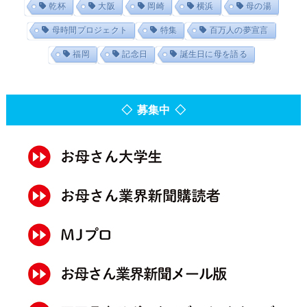
乾杯
大阪
岡崎
横浜
母の湯
母時間プロジェクト
特集
百万人の夢宣言
福岡
記念日
誕生日に母を語る
◇ 募集中 ◇