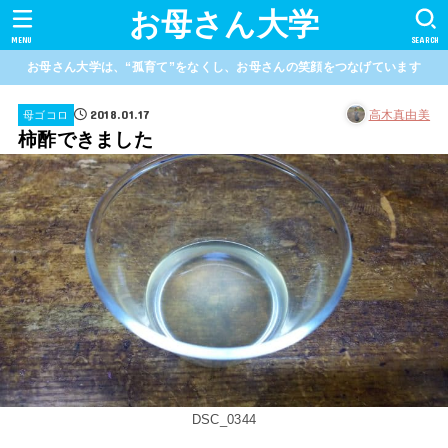
お母さん大学
MENU
SEARCH
お母さん大学は、“孤育て”をなくし、お母さんの笑顔をつなげています
2018.01.17
高木真由美
母ゴコロ
柿酢できました
DSC_0344