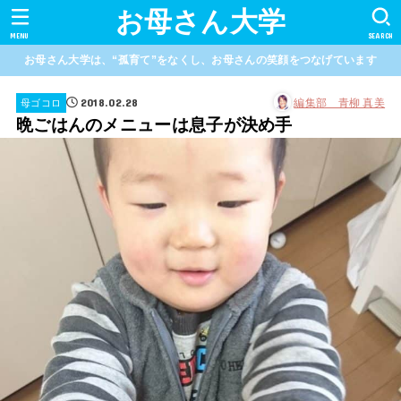
お母さん大学
MENU
SEARCH
お母さん大学は、“孤育て”をなくし、お母さんの笑顔をつなげています
2018.02.28
編集部 青柳 真美
母ゴコロ
晩ごはんのメニューは息子が決め手