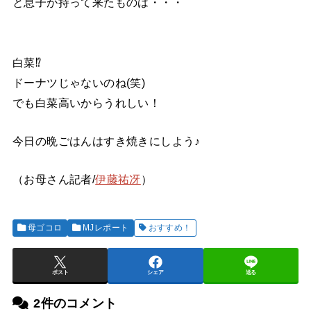
と息子が持って来たものは・・・
白菜⁉
ドーナツじゃないのね(笑)
でも白菜高いからうれしい！
今日の晩ごはんはすき焼きにしよう♪
（お母さん記者/
伊藤祐冴
）
母ゴコロ
MJレポート
おすすめ！
ポスト
シェア
送る
2件のコメント