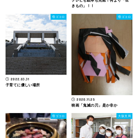
テレビも絵本も完敗！何より「生
きもの」！！
母ゴコロ
母ゴコロ
2022.03.31
子育てに優しい場所
2020.11.25
映画「鬼滅の刃」是か非か
母ゴコロ
大阪支局