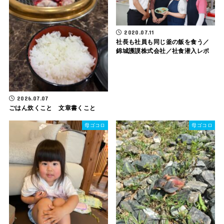
2020.07.11
社長も社員も同じ釜の飯を食う／
錦城護謨株式会社／社食潜入レポ
2026.07.07
ごはん炊くこと 文章書くこと
母ゴコロ
母ゴコロ