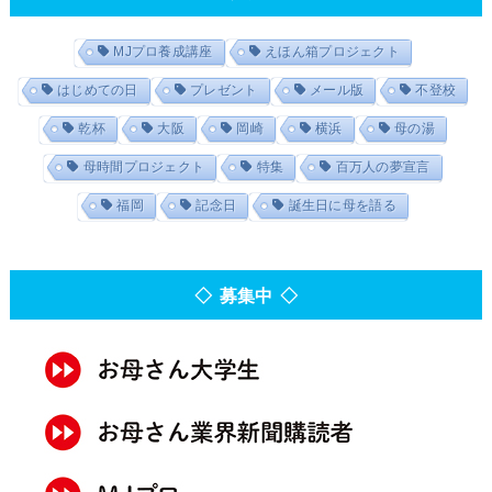
MJプロ養成講座
えほん箱プロジェクト
はじめての日
プレゼント
メール版
不登校
乾杯
大阪
岡崎
横浜
母の湯
母時間プロジェクト
特集
百万人の夢宣言
福岡
記念日
誕生日に母を語る
◇ 募集中 ◇