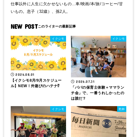
仕事以外に人生に欠かせないもの…車/映画/本/旅/コーヒー/甘
いもの。息子（32歳）、孫2人。
NEW POST
イクシモ
イクシモ
2026.08.01
【イクシモ8月/9月スケジュー
2026.07.31
ル】NEW！外遊びのハテナ⁉
「パパの保育士体験＋ママラン
チ会」で、一番うれしかったの
は誰だ？
イクシモ
乾杯