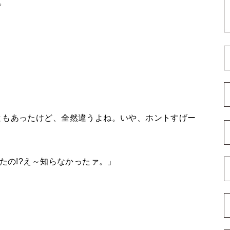
。
ともあったけど、全然違うよね。いや、ホントすげー
たの!?え～知らなかったァ。」