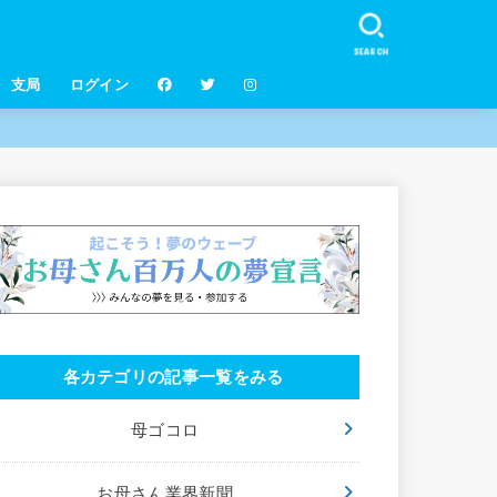
SEARCH
支局
ログイン
各カテゴリの記事一覧をみる
母ゴコロ
お母さん業界新聞