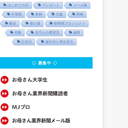
はじめての日
プレゼント
メール版
不登校
乾杯
大阪
岡崎
横浜
母の湯
母時間プロジェクト
特集
百万人の夢宣言
福岡
記念日
誕生日に母を語る
◇ 募集中 ◇