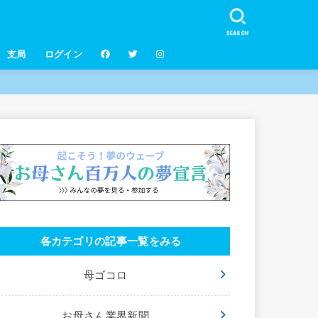
SEARCH
支局
ログイン
各カテゴリの記事一覧をみる
母ゴコロ
お母さん業界新聞