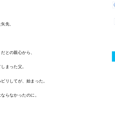
た矢先、
うだとの親心から、
てしまった父。
ハビリしてが、始まった。
はならなかったのに。