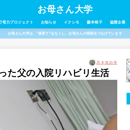
お母さん大学
万母力プロジェクト
お知らせ
イクシモ
藤本裕子
協賛企業
お母さん大学は、“孤育て”をなくし、お母さんの笑顔をつなげています
高木真由美
った父の入院リハビリ生活