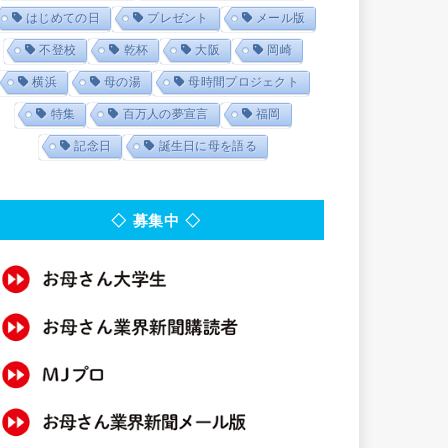
はじめての日
プレゼント
メール版
不登校
乾杯
大阪
岡崎
横浜
母の湯
母時間プロジェクト
特集
百万人の夢宣言
福岡
記念日
誕生日に母を語る
◇ 募集中 ◇