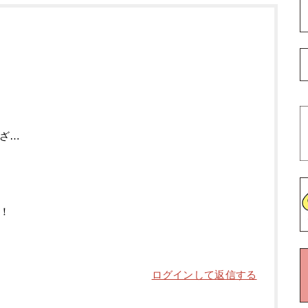
ざ…
。
！
ログインして返信する