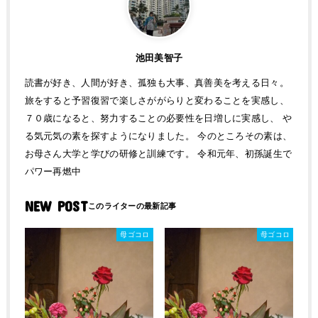
池田美智子
読書が好き、人間が好き、孤独も大事、真善美を考える日々。
旅をすると予習復習で楽しさががらりと変わることを実感し、
７０歳になると、努力することの必要性を日増しに実感し、 や
る気元気の素を探すようになりました。 今のところその素は、
お母さん大学と学びの研修と訓練です。 令和元年、初孫誕生で
パワー再燃中
NEW POST
母ゴコロ
母ゴコロ