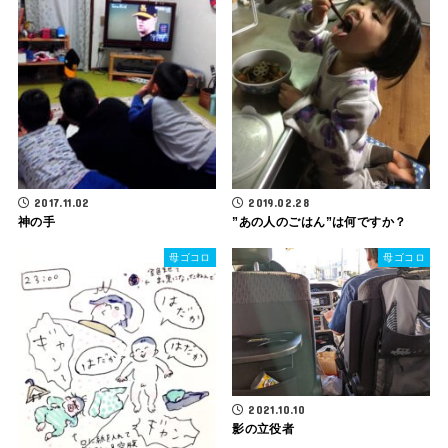
2017.11.02
2019.02.28
神の手
”あの人のごはん”は何ですか？
母ゴコロ
母ゴコロ
2021.10.10
影の立役者