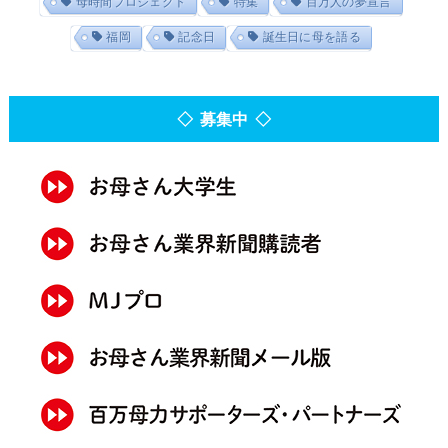
母時間プロジェクト
特集
百万人の夢宣言
福岡
記念日
誕生日に母を語る
◇ 募集中 ◇