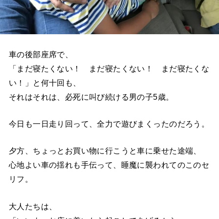
車の後部座席で、
「まだ寝たくない！ まだ寝たくない！ まだ寝たくな
い！」と何十回も、
それはそれは、必死に叫び続ける男の子5歳。
今日も一日走り回って、全力で遊びまくったのだろう。
夕方、ちょっとお買い物に行こうと車に乗せた途端、
心地よい車の揺れも手伝って、睡魔に襲われてのこのセ
リフ。
大人たちは、