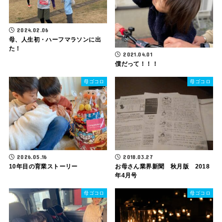
2024.02.06
母、人生初・ハーフマラソンに出
た！
2021.04.01
僕だって！！！
母ゴコロ
母ゴコロ
2026.05.16
2018.03.27
10年目の育業ストーリー
お母さん業界新聞 秋月版 2018
年4月号
母ゴコロ
母ゴコロ