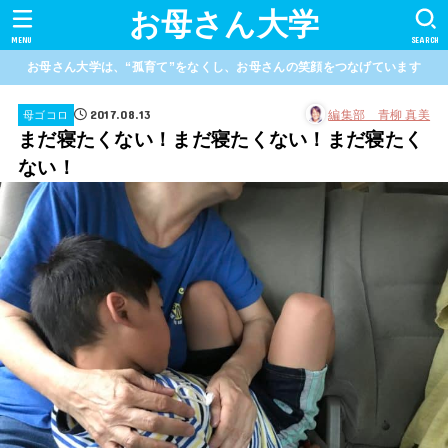
お母さん大学
MENU
SEARCH
お母さん大学は、“孤育て”をなくし、お母さんの笑顔をつなげています
2017.08.13
編集部 青柳 真美
母ゴコロ
まだ寝たくない！まだ寝たくない！まだ寝たく
ない！