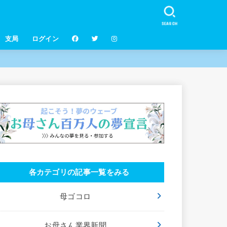
SEARCH
支局
ログイン
各カテゴリの記事一覧をみる
母ゴコロ
お母さん業界新聞