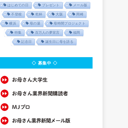
はじめての日
プレゼント
メール版
不登校
乾杯
大阪
岡崎
横浜
母の湯
母時間プロジェクト
特集
百万人の夢宣言
福岡
記念日
誕生日に母を語る
◇ 募集中 ◇