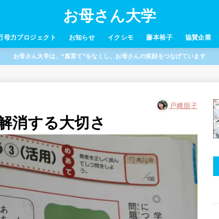
お母さん大学
万母力プロジェクト
お知らせ
イクシモ
藤本裕子
協賛企業
お母さん大学は、“孤育て”をなくし、お母さんの笑顔をつなげています
戸﨑朋子
解消する大切さ