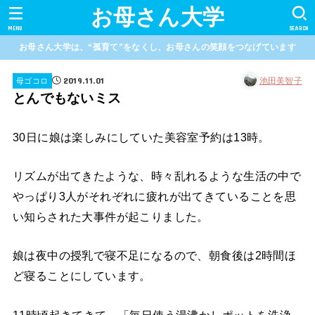
お母さん大学
MENU
SEARCH
お母さん大学は、“孤育て”をなくし、お母さんの笑顔をつなげています
2019.11.01
池田美智子
母ゴコロ
とんでもないミス
30日に娘は楽しみにしていた美容室予約は13時。
リズムが出てきたような、時々乱れるような生活の中で
やっぱり3人がそれぞれに疲れが出てきていることを思
い知らされた大事件が起こりました。
娘は夜中の授乳で寝不足になるので、朝食後は2時間ほ
ど寝ることにしています。
11時頃起きてきて、「毎日使う湯沸かしポットを洗浄