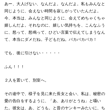
あー、大人げない、なんだよ。なんだよ。私もみんなと
同じように、会えない時間を寂しがっていたんだよ。
今、本当は、みんなと同じように、会えてめちゃくちゃ
嬉しんだよ。それなのに、嬉しい気持ちを、こんなふう
に、怒って、怒鳴って、ひどい言葉で伝えてしまうなん
て、本当にダメだね。子どもだね。バカバカバカ！
でも、後に引けない・・・・・
ふん！！！
２人を置いて、別室へ。
その途中で、様子を見に来た長女と会い、私は、秘密の
愛の告白をするように、「あ、ありがとうね」と囁い
た。彼女は、あ、どうも。と昔のヤンキーみたいに、ち