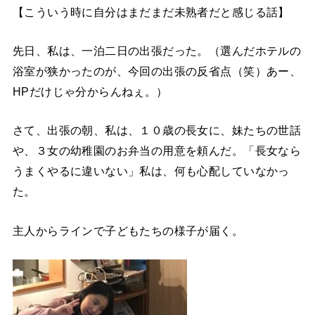
【こういう時に自分はまだまだ未熟者だと感じる話】
先日、私は、一泊二日の出張だった。（選んだホテルの
浴室が狭かったのが、今回の出張の反省点（笑）あー、
HPだけじゃ分からんねぇ。）
さて、出張の朝、私は、１０歳の長女に、妹たちの世話
や、３女の幼稚園のお弁当の用意を頼んだ。「長女なら
うまくやるに違いない」私は、何も心配していなかっ
た。
主人からラインで子どもたちの様子が届く。