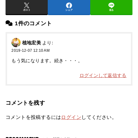
ポスト
シェア
送る
1件のコメント
植地宏美
より:
2019-12-07 12:10 AM
もう気になります。続き・・・。
ログインして返信する
コメントを残す
コメントを投稿するには
ログイン
してください。