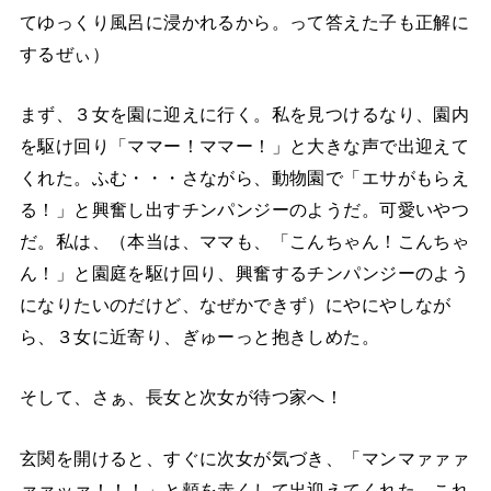
てゆっくり風呂に浸かれるから。って答えた子も正解に
するぜぃ）
まず、３女を園に迎えに行く。私を見つけるなり、園内
を駆け回り「ママー！ママー！」と大きな声で出迎えて
くれた。ふむ・・・さながら、動物園で「エサがもらえ
る！」と興奮し出すチンパンジーのようだ。可愛いやつ
だ。私は、（本当は、ママも、「こんちゃん！こんちゃ
ん！」と園庭を駆け回り、興奮するチンパンジーのよう
になりたいのだけど、なぜかできず）にやにやしなが
ら、３女に近寄り、ぎゅーっと抱きしめた。
そして、さぁ、長女と次女が待つ家へ！
玄関を開けると、すぐに次女が気づき、「マンマァァァ
ァァッァ！！！」と頬を赤くして出迎えてくれた。これ