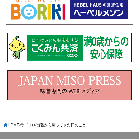
HOME
母ゴコロ
出張から帰ってきた日のこと