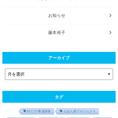
お知らせ
藤本裕子
アーカイブ
タグ
MJプロ養成講座
えほん箱プロジェクト