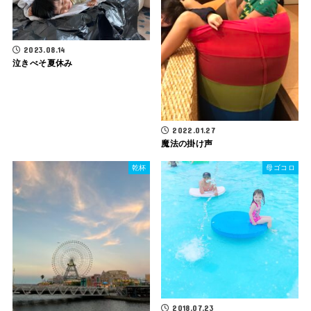
2023.08.14
泣きべそ夏休み
2022.01.27
魔法の掛け声
乾杯
母ゴコロ
2018.07.23