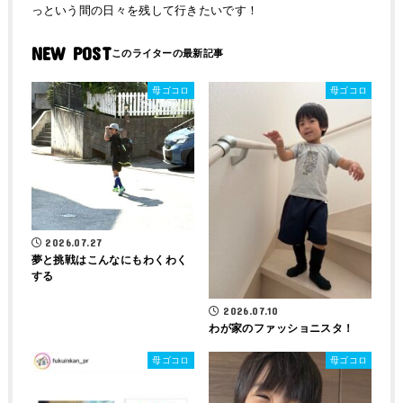
っという間の日々を残して行きたいです！
NEW POST
母ゴコロ
母ゴコロ
2026.07.27
夢と挑戦はこんなにもわくわく
する
2026.07.10
わが家のファッショニスタ！
母ゴコロ
母ゴコロ