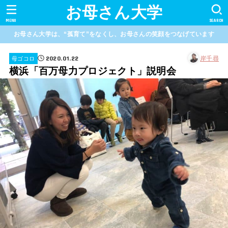
お母さん大学
MENU
SEARCH
お母さん大学は、“孤育て”をなくし、お母さんの笑顔をつなげています
2020.01.22
岸千尋
母ゴコロ
横浜「百万母力プロジェクト」説明会