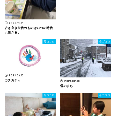
2025.11.01
古き良き世代のものはいつの時代
も刺さる。
母ゴコロ
母ゴコロ
2021.06.13
カチカチッ
2021.02.18
雪のまち
母ゴコロ
母ゴコロ