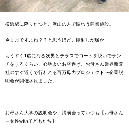
横浜駅に降りたつと、沢山の人で賑わう商業施設。
今１月ですよね？？と思うほど、陽射しが暖か。
もうすぐ
1
歳になる次男とテラスでコートを脱いでラン
チをするくらい、心地よいお昼過ぎ、お母さん業界新聞
社のすぐ近くで行われる百万母力プロジェクト〜企業説
明会が開催されました。
お母さん大学の説明会や、講演会っていつも【お母さん
＝女性
with
子どもたち】