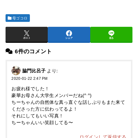
母ゴコロ
ポスト
シェア
送る
6件のコメント
脇門比呂子
より:
2020-01-22 2:47 PM
お疲れ様でした！
豪華お母さん大学生メンバーだね(^ ^)
ちーちゃんの自然体な真っ直ぐな話しぶりもまた来て
くださった方に伝わってるよ！
それにしてもいい写真！
ちーちゃんいい笑顔してる〜
ログインして返信する