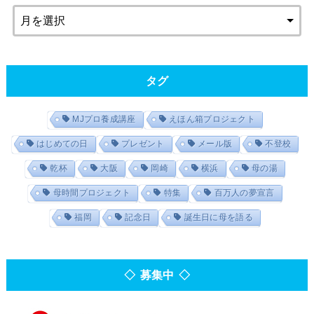
タグ
MJプロ養成講座
えほん箱プロジェクト
はじめての日
プレゼント
メール版
不登校
乾杯
大阪
岡崎
横浜
母の湯
母時間プロジェクト
特集
百万人の夢宣言
福岡
記念日
誕生日に母を語る
◇ 募集中 ◇