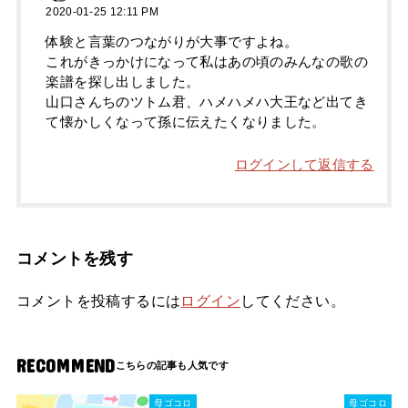
2020-01-25 12:11 PM
体験と言葉のつながりが大事ですよね。
これがきっかけになって私はあの頃のみんなの歌の
楽譜を探し出しました。
山口さんちのツトム君、ハメハメハ大王など出てき
て懐かしくなって孫に伝えたくなりました。
ログインして返信する
コメントを残す
コメントを投稿するには
ログイン
してください。
RECOMMEND
母ゴコロ
母ゴコロ