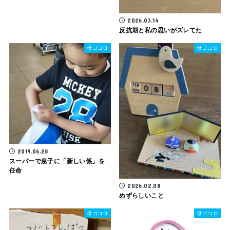
2026.03.14
反抗期と私の思いがズレてた
母ゴコロ
母ゴコロ
2019.06.28
スーパーで息子に「新しい係」を
任命
2026.02.08
めずらしいこと
母ゴコロ
母ゴコロ