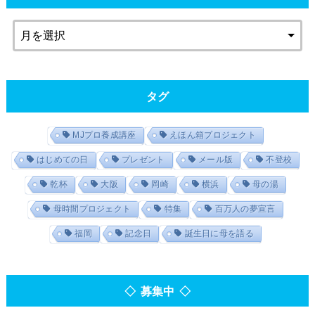
タグ
MJプロ養成講座
えほん箱プロジェクト
はじめての日
プレゼント
メール版
不登校
乾杯
大阪
岡崎
横浜
母の湯
母時間プロジェクト
特集
百万人の夢宣言
福岡
記念日
誕生日に母を語る
◇ 募集中 ◇