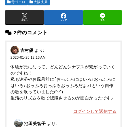
母ゴコロ
大阪支局
ポスト
シェア
送る
2件のコメント
吉村優
より:
2020-01-25 12:16 AM
体験が元になって、どんどんシナプスが繋がっていく
のですね！
私も沐浴やお風呂前に｢おっふろにはいろ♪おっふろに
はいろ♪おっふろおっふろおっふろだよ♪｣という自作
の歌を歌っていました(^-^)
生活のリズムを歌で認識させるのが面白かったです♪
ログインして返信する
池田美智子
より: