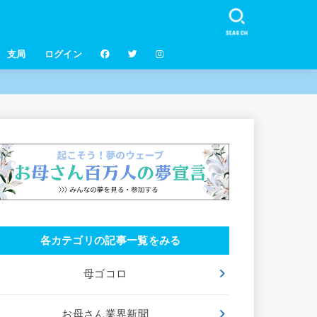
SEARCH
支局
ログイン
各カテゴリの記事一覧をみる
母ゴコロ
お母さん業界新聞