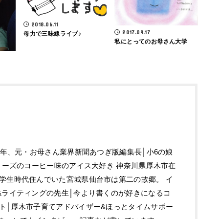
2018.06.11
2017.09.17
母力で三味線ライブ♪
私にとってのお母さん大学
0年、元・お母さん業界新聞あつぎ版編集長│小6の娘
タリーズのコーヒー味のアイス大好き 神奈川県厚木市在
学生時代住んでいた宮城県仙台市は第二の故郷。 イ
&ライティングの先生│今より書くのが好きになるコ
ト│厚木市子育てアドバイザー&ほっとタイムサポー