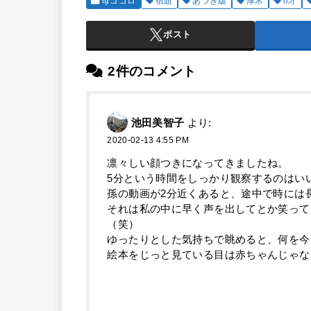
母ゴコロ
宿題
あつぎ版
厚木
0才
ポスト
2件のコメント
池田美智子
より:
2020-02-13 4:55 PM
凛々しい顔つきになってきましたね。
5分という時間をしっかり観察するのはい
孫の動画が2分近くあると、途中で時には
それは私の中に早く声を出してとか笑って
（笑）
ゆったりとした気持ちで眺めると、何を今
絵本をじっと見ている目は赤ちゃんじゃな