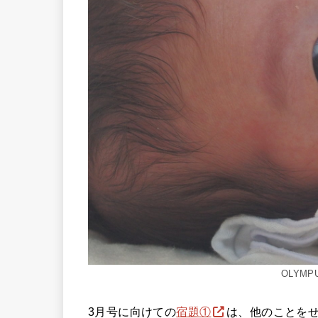
OLYMPU
3月号に向けての
宿題①
は、他のことをせ