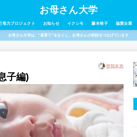
お母さん大学
万母力プロジェクト
お知らせ
イクシモ
藤本裕子
協賛企業
お母さん大学は、“孤育て”をなくし、お母さんの笑顔をつなげています
曽我幸恵
息子編)