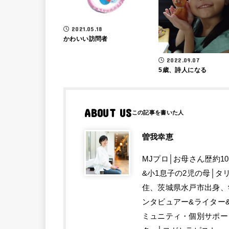
2021.05.18
かわいい訪問者
2022.09.07
5歳、詩人になる
ABOUT US
曽我幸恵
MJプロ│お母さん歴約1
&小1息子の2児の母│
住、茨城県水戸市出身、
ンタビュアー&ライター
ミュニティ・個別サポー