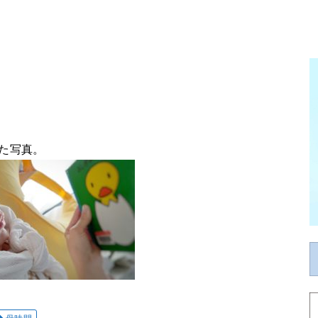
。
た写真。