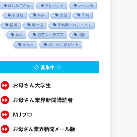
はじめての日
プレゼント
メール版
不登校
乾杯
大阪
岡崎
横浜
母の湯
母時間プロジェクト
特集
百万人の夢宣言
福岡
記念日
誕生日に母を語る
◇ 募集中 ◇