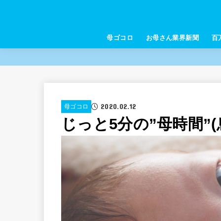
母ゴコロ
お母さん業界新聞
百
2020.02.12
母ゴコロ
じっと5分の”母時間”(