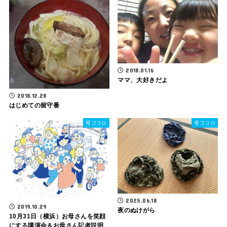
2018.01.16
ママ、大好きだよ
2018.12.28
はじめての留守番
母ゴコロ
母ゴコロ
2025.06.18
2019.10.29
夜のぬけがら
10月31日（横浜）お母さんを笑顔
にする講演会＆お母さん記者説明