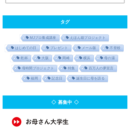
タグ
MJプロ養成講座
えほん箱プロジェクト
はじめての日
プレゼント
メール版
不登校
乾杯
大阪
岡崎
横浜
母の湯
母時間プロジェクト
特集
百万人の夢宣言
福岡
記念日
誕生日に母を語る
◇ 募集中 ◇