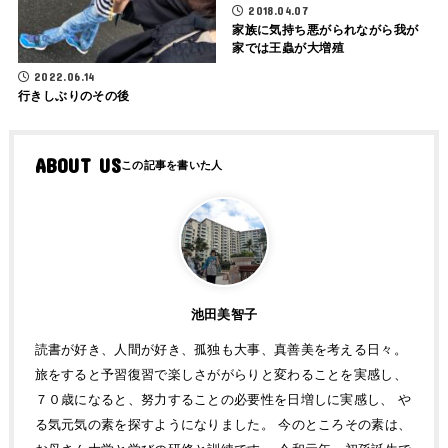
2018.04.07
家族に気持ち悪がられながら我が
家では王蟲が大増殖
2022.06.14
行きしぶりのその後
ABOUT US
池田美智子
読書が好き、人間が好き、孤独も大事、真善美を考える日々。
旅をすると予習復習で楽しさががらりと変わることを実感し、
７０歳になると、努力することの必要性を日増しに実感し、 や
る気元気の素を探すようになりました。 今のところその素は、