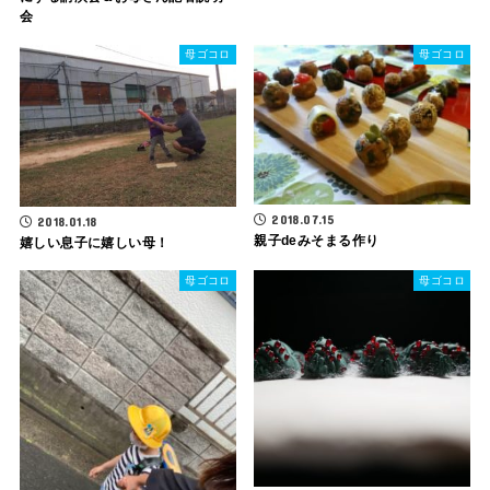
会
母ゴコロ
母ゴコロ
2018.07.15
2018.01.18
親子deみそまる作り
嬉しい息子に嬉しい母！
母ゴコロ
母ゴコロ