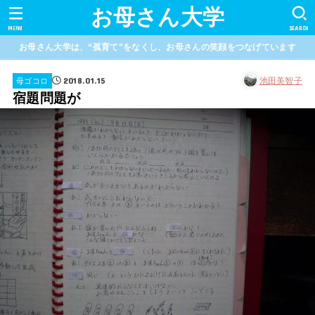
お母さん大学
MENU
SEARCH
お母さん大学は、“孤育て”をなくし、お母さんの笑顔をつなげています
2018.01.15
池田美智子
母ゴコロ
宿題問題が