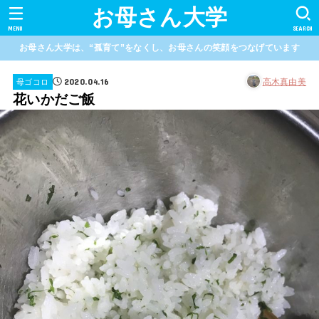
お母さん大学
MENU
SEARCH
お母さん大学は、“孤育て”をなくし、お母さんの笑顔をつなげています
2020.04.16
高木真由美
母ゴコロ
花いかだご飯