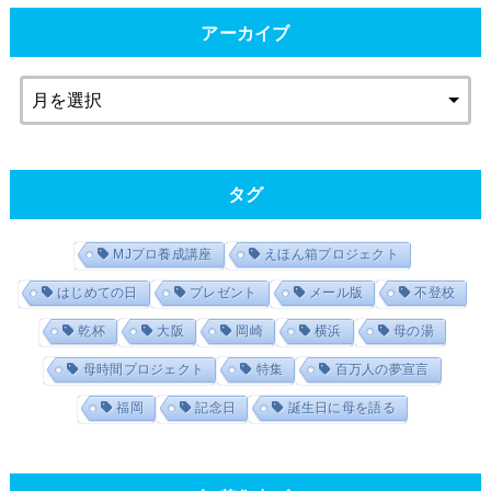
アーカイブ
タグ
MJプロ養成講座
えほん箱プロジェクト
はじめての日
プレゼント
メール版
不登校
乾杯
大阪
岡崎
横浜
母の湯
母時間プロジェクト
特集
百万人の夢宣言
福岡
記念日
誕生日に母を語る