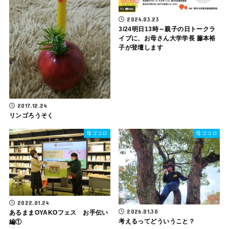
2024.03.23
3/24明日13時～親子の日トークラ
イブに、お母さん大学学長 藤本裕
子が登壇します
2017.12.24
リンゴろうそく
母ゴコロ
母ゴコロ
2022.01.24
2026.01.30
あるままOYAKOフェス お手伝い
考えるってどういうこと？
編①