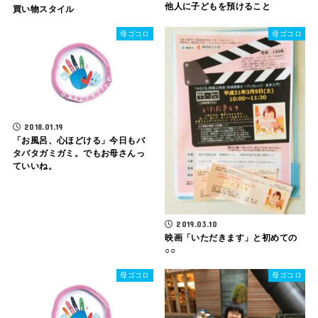
他人に子どもを預けること
買い物スタイル
母ゴコロ
母ゴコロ
2018.01.19
「お風呂、心ほどける」今日もバ
タバタガミガミ。でもお母さんっ
ていいね。
2019.03.10
映画「いただきます」と初めての
○○
母ゴコロ
母ゴコロ