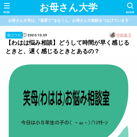
お母さん大学
MENU
SEARCH
お母さん大学は、“孤育て”をなくし、お母さんの笑顔をつなげています
2020.10.09
中村泰子
母ゴコロ
【わはは悩み相談】どうして時間が早く感じる
ときと、遅く感じるときとあるの？