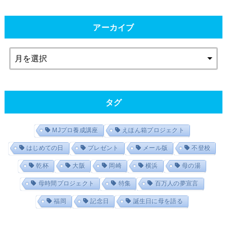
アーカイブ
タグ
MJプロ養成講座
えほん箱プロジェクト
はじめての日
プレゼント
メール版
不登校
乾杯
大阪
岡崎
横浜
母の湯
母時間プロジェクト
特集
百万人の夢宣言
福岡
記念日
誕生日に母を語る