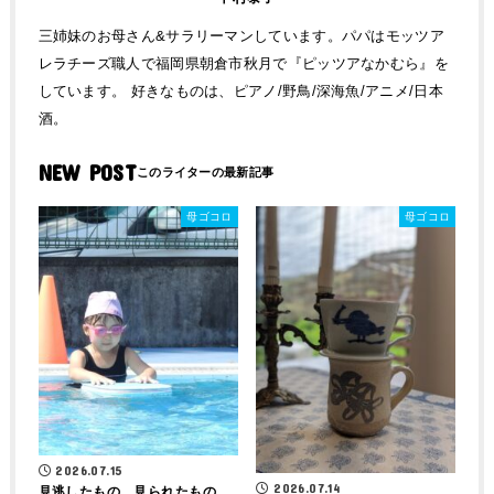
三姉妹のお母さん&サラリーマンしています。パパはモッツア
レラチーズ職人で福岡県朝倉市秋月で『ピッツアなかむら』を
しています。 好きなものは、ピアノ/野鳥/深海魚/アニメ/日本
酒。
NEW POST
母ゴコロ
母ゴコロ
2026.07.15
2026.07.14
見逃したもの、見られたもの