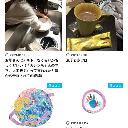
2019.01.18
2019.10.18
お母さんはテキトーなくらいがち
息子と歩けば
ょうどいい（「カレンちゃんのマ
マ、大丈夫？」って言われたと娘
から告白されての続編）
母ゴコロ
母ゴコロ
2018.07.24