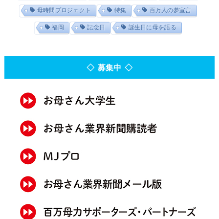
母時間プロジェクト
特集
百万人の夢宣言
福岡
記念日
誕生日に母を語る
◇ 募集中 ◇