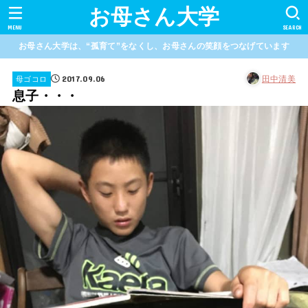
お母さん大学
MENU
SEARCH
お母さん大学は、“孤育て”をなくし、お母さんの笑顔をつなげています
2017.09.06
田中清美
母ゴコロ
息子・・・