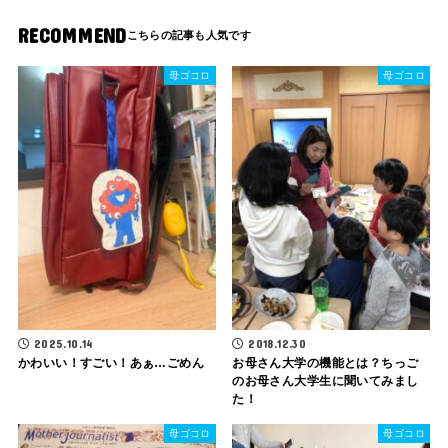
RECOMMEND
母ゴコロ
母ゴコロ
2025.10.14
2018.12.30
かわいい！すごい！あぁ…ごめん
お母さん大学の機能とは？ちっご
のお母さん大学生に聞いてみまし
た！
母ゴコロ
母ゴコロ