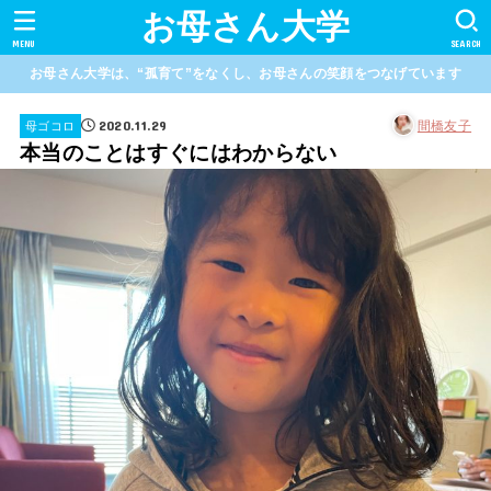
お母さん大学
MENU
SEARCH
お母さん大学は、“孤育て”をなくし、お母さんの笑顔をつなげています
2020.11.29
間橋友子
母ゴコロ
本当のことはすぐにはわからない