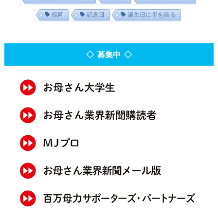
福岡
記念日
誕生日に母を語る
◇ 募集中 ◇