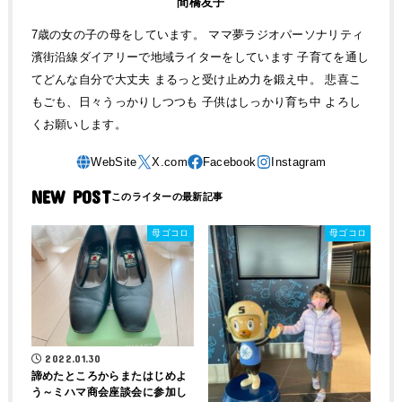
間橋友子
7歳の女の子の母をしています。 ママ夢ラジオパーソナリティ
濱街沿線ダイアリーで地域ライターをしています 子育てを通し
てどんな自分で大丈夫 まるっと受け止め力を鍛え中。 悲喜こ
もごも、日々うっかりしつつも 子供はしっかり育ち中 よろし
くお願いします。
NEW POST
母ゴコロ
母ゴコロ
2022.01.30
諦めたところからまたはじめよ
う～ミハマ商会座談会に参加し