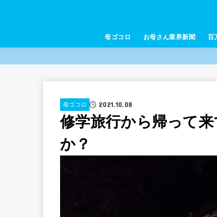
母ゴコロ
お母さん業界新聞
百
2021.10.08
母ゴコロ
修学旅行から帰って来
か？