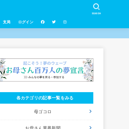
SEARCH
支局
ログイン
各カテゴリの記事一覧をみる
母ゴコロ
お母さん業界新聞