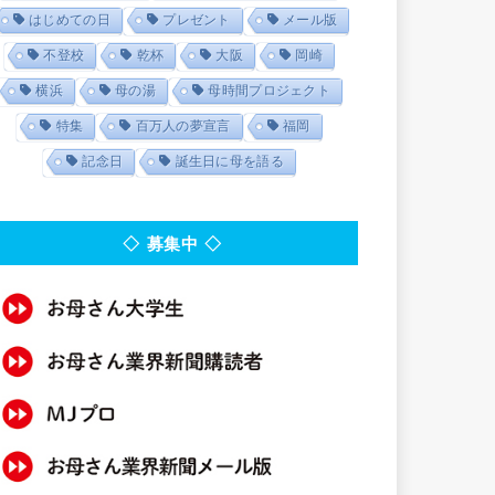
はじめての日
プレゼント
メール版
不登校
乾杯
大阪
岡崎
横浜
母の湯
母時間プロジェクト
特集
百万人の夢宣言
福岡
記念日
誕生日に母を語る
◇ 募集中 ◇