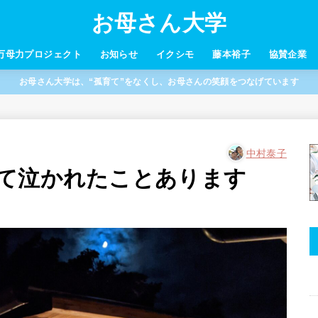
お母さん大学
万母力プロジェクト
お知らせ
イクシモ
藤本裕子
協賛企業
お母さん大学は、“孤育て”をなくし、お母さんの笑顔をつなげています
中村泰子
て泣かれたことあります