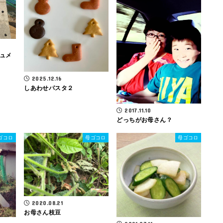
ュメ
2025.12.16
しあわせパスタ２
2017.11.10
どっちがお母さん？
ゴコロ
母ゴコロ
母ゴコロ
2020.08.21
お母さん枝豆