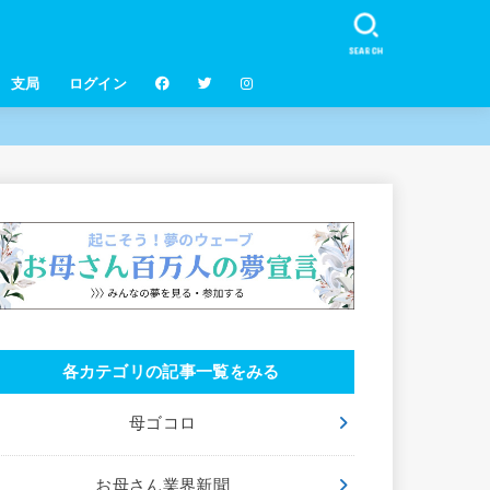
SEARCH
支局
ログイン
各カテゴリの記事一覧をみる
母ゴコロ
お母さん業界新聞