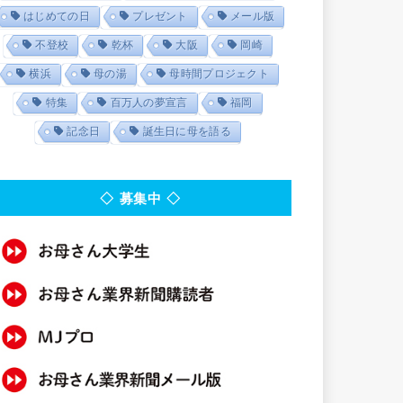
はじめての日
プレゼント
メール版
不登校
乾杯
大阪
岡崎
横浜
母の湯
母時間プロジェクト
特集
百万人の夢宣言
福岡
記念日
誕生日に母を語る
◇ 募集中 ◇