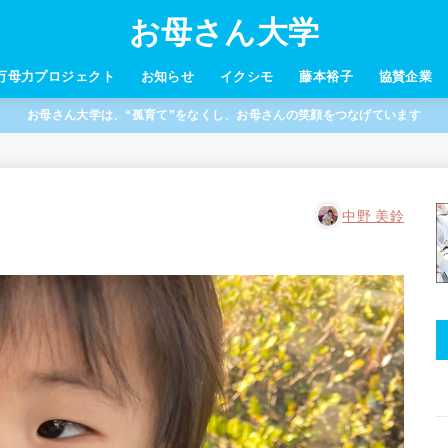
お母さん大学
万母力プロジェクト
お知らせ
イクシモ
藤本裕子
協賛企業
お母さん大学は、“孤育て”をなくし、お母さんの笑顔をつなげています
中野 美鈴