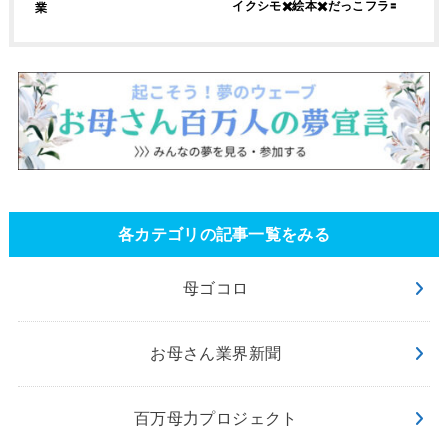
イクシモ✖️絵本✖️だっこフラ🟰
業
各カテゴリの記事一覧をみる
母ゴコロ
お母さん業界新聞
百万母力プロジェクト