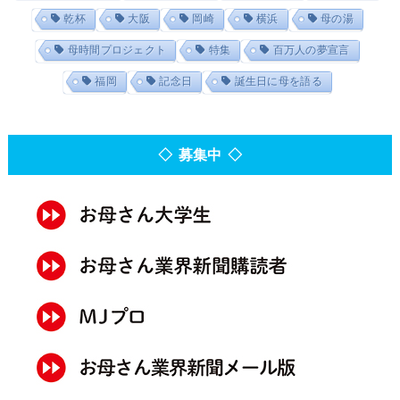
乾杯
大阪
岡崎
横浜
母の湯
母時間プロジェクト
特集
百万人の夢宣言
福岡
記念日
誕生日に母を語る
◇ 募集中 ◇