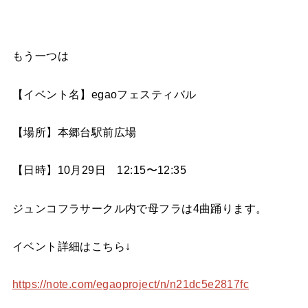
もう一つは
【イベント名】
egao
フェスティバル
【場所】
本郷台駅前広場
【日時】
10
月
29
日
12:15
〜
12:35
ジュンコフラサークル内で母フラは
4
曲踊ります。
イベント詳細はこちら↓
https://note.com/egaoproject/n/n21dc5e2817fc