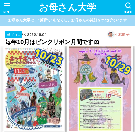
お母さん大学
MENU
SEARCH
お母さん大学は、“孤育て”をなくし、お母さんの笑顔をつなげています
2022.10.04
小林順子
母ゴコロ
毎年10月はピンクリボン月間です🎀