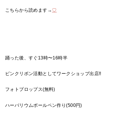
こちらから読めます→
♡
踊った後、すぐ13
時〜
16
時半
ピンクリボン活動としてワークショップ出店‼️
フォトプロップス
(
無料
)
ハーバリウムボールペン作り
(500
円
)