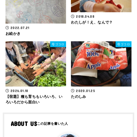
2018.04.08
わたしが！え、なんで？
2022.07.21
お絵かき
母ゴコロ
母ゴコロ
2026.01.18
2020.01.25
【宿題】種も育ちもいろいろ、い
たのしみ
ろいろだから面白い
ABOUT US