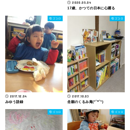
2020.05.04
17歳、かつての日本に心躍る
母ゴコロ
母ゴコロ
2017.12.04
2017.10.03
みゆう語録
念願のくるみ庵(*´꒳`*)
母ゴコロ
母ゴコロ