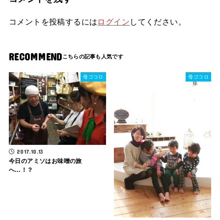
コメントを投稿するには
ログイン
してください。
RECOMMEND
母ゴコロ
母ゴコロ
2017.10.13
今日のアミソはお味噌の旅
へ…！？