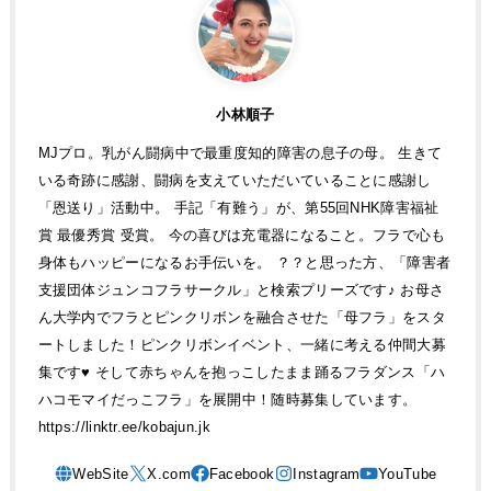
小林順子
MJプロ。乳がん闘病中で最重度知的障害の息子の母。 生きて
いる奇跡に感謝、闘病を支えていただいていることに感謝し
「恩送り」活動中。 手記「有難う」が、第55回NHK障害福祉
賞 最優秀賞 受賞。 今の喜びは充電器になること。フラで心も
身体もハッピーになるお手伝いを。 ？？と思った方、「障害者
支援団体ジュンコフラサークル」と検索プリーズです♪ お母さ
ん大学内でフラとピンクリボンを融合させた「母フラ」をスタ
ートしました！ピンクリボンイベント、一緒に考える仲間大募
集です♥ そして赤ちゃんを抱っこしたまま踊るフラダンス「ハ
ハコモマイだっこフラ」を展開中！随時募集しています。
https://linktr.ee/kobajun.jk