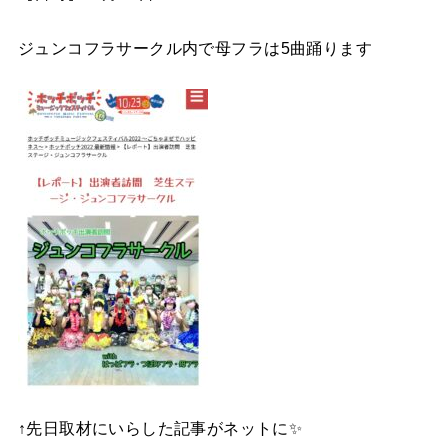
ジュンコフラサークル内で母フラは
5
曲踊ります
↑先日取材にいらした記事がネットに✨