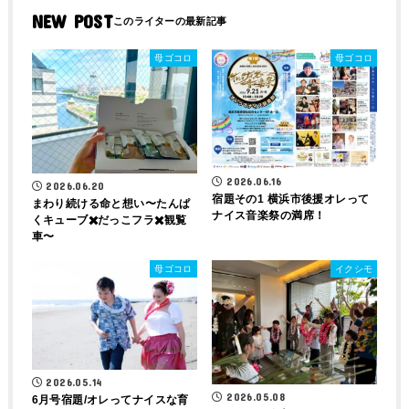
NEW POST
母ゴコロ
母ゴコロ
2026.06.16
2026.06.20
宿題その1 横浜市後援オレって
まわり続ける命と想い〜たんぱ
ナイス音楽祭の満席！
くキューブ✖️だっこフラ✖️観覧
車〜
母ゴコロ
イクシモ
2026.05.14
2026.05.08
6月号宿題/オレってナイスな育