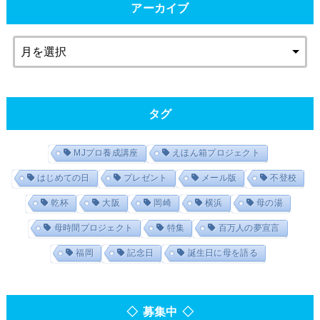
アーカイブ
タグ
MJプロ養成講座
えほん箱プロジェクト
はじめての日
プレゼント
メール版
不登校
乾杯
大阪
岡崎
横浜
母の湯
母時間プロジェクト
特集
百万人の夢宣言
福岡
記念日
誕生日に母を語る
◇ 募集中 ◇