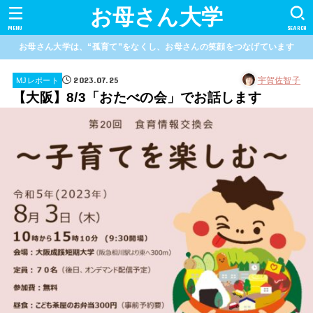
お母さん大学
MENU
SEARCH
お母さん大学は、“孤育て”をなくし、お母さんの笑顔をつなげています
2023.07.25
宇賀佐智子
MJレポート
【大阪】8/3「おたべの会」でお話します