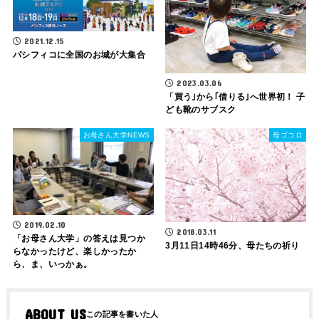
2021.12.15
パシフィコに全国のお城が大集合
2023.03.06
「買う｣から｢借りる｣へ世界初！ 子
ども靴のサブスク
お母さん大学NEWS
母ゴコロ
2019.02.10
2018.03.11
「お母さん大学」の答えは見つか
3月11日14時46分、母たちの祈り
らなかったけど、楽しかったか
ら、ま、いっかぁ。
ABOUT US