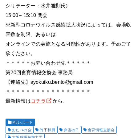
シリテーター：水井雅則氏)
15:00～15:10 閉会
※新型コロナウイルス感染拡大状況によっては、会場収
容数を制限、あるいは
オンラインでの実施となる可能性があります。予めご了
承ください。
＊＊＊＊＊お問い合わせ先＊＊＊＊＊
第20回食育情報交換会 事務局
【連絡先】syokuiku.bento@gmail.com
＊＊＊＊＊＊＊＊＊＊＊＊＊＊＊＊＊
最新情報は
コチラ
から。
MJレポート
おたべの会
竹下和男
弁当の日
食育情報交換会
大阪成蹊短期大学