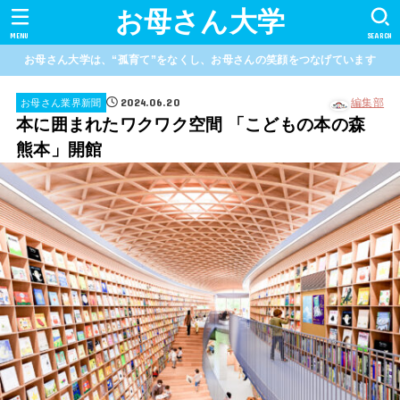
お母さん大学
MENU
SEARCH
お母さん大学は、“孤育て”をなくし、お母さんの笑顔をつなげています
2024.06.20
編集部
お母さん業界新聞
本に囲まれたワクワク空間 「こどもの本の森
熊本」開館