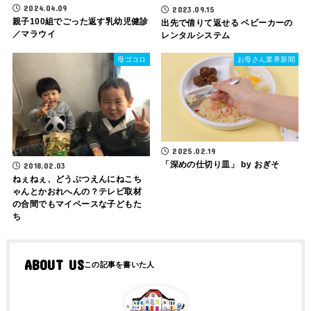
2024.04.09
2023.09.15
親子100組でごった返す乳幼児健診
出先で借りて返せる ベビーカーの
／マラウイ
レンタルシステム
母ゴコロ
お母さん業界新聞
2025.02.19
「深めの仕切り皿」 by おぎそ
2018.02.03
ねぇねぇ、どうぶつえんにねこち
ゃんとかおれへんの？テレビ取材
の合間でもマイペースな子どもた
ち
ABOUT US