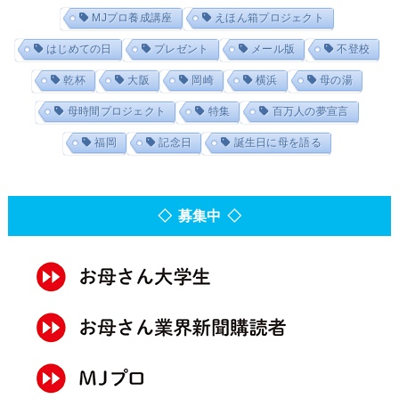
MJプロ養成講座
えほん箱プロジェクト
はじめての日
プレゼント
メール版
不登校
乾杯
大阪
岡崎
横浜
母の湯
母時間プロジェクト
特集
百万人の夢宣言
福岡
記念日
誕生日に母を語る
◇ 募集中 ◇