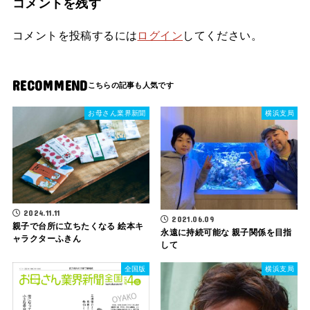
コメントを残す
コメントを投稿するには
ログイン
してください。
RECOMMEND
お母さん業界新聞
横浜支局
2024.11.11
2021.06.09
親子で台所に立ちたくなる 絵本キ
永遠に持続可能な 親子関係を目指
ャラクターふきん
して
全国版
横浜支局