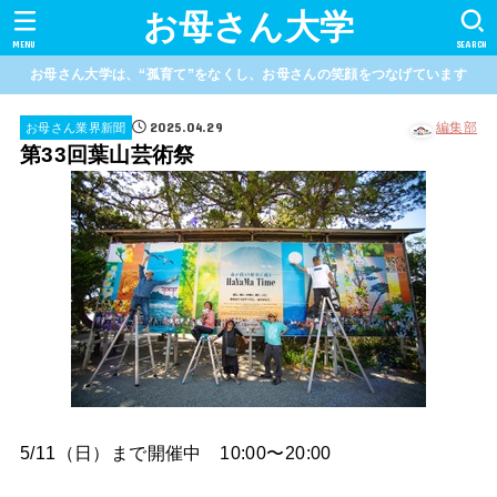
お母さん大学
MENU
SEARCH
お母さん大学は、“孤育て”をなくし、お母さんの笑顔をつなげています
2025.04.29
編集部
お母さん業界新聞
第33回葉山芸術祭
5/11（日）まで開催中 10:00〜20:00