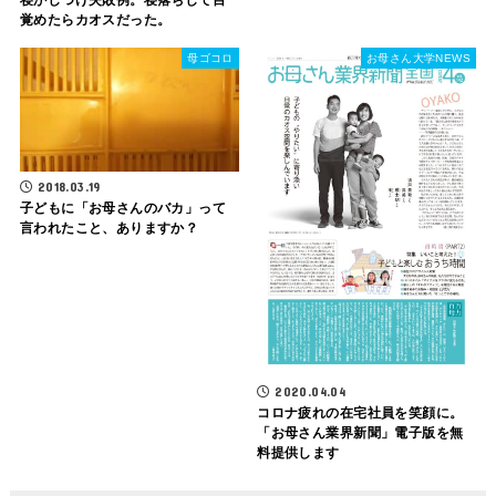
覚めたらカオスだった。
母ゴコロ
お母さん大学NEWS
2018.03.19
子どもに「お母さんのバカ」って
言われたこと、ありますか？
2020.04.04
コロナ疲れの在宅社員を笑顔に。
「お母さん業界新聞」電子版を無
料提供します