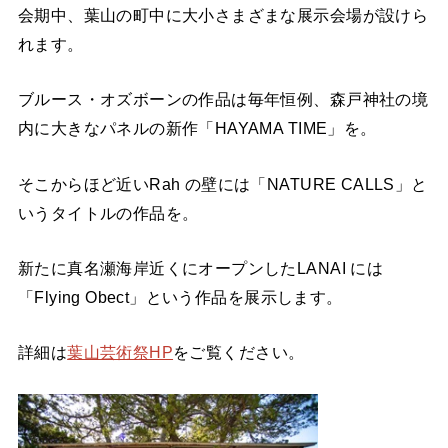
会期中、葉山の町中に大小さまざまな展示会場が設けら
れます。
ブルース・オズボーンの作品は毎年恒例、森戸神社の境
内に大きなパネルの新作「HAYAMA TIME」を。
そこからほど近いRah の壁には「NATURE CALLS」と
いうタイトルの作品を。
新たに真名瀬海岸近くにオープンしたLANAI には
「Flying Obect」という作品を展示します。
詳細は
葉山芸術祭HP
をご覧ください。