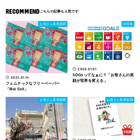
RECOMMEND
お母さん業界新聞
全国版
2020.01.01
SDGsってなぁに？「お母さんの笑
2023.01.14
顔が世界を変える」
フェムテックなフリーペーパー
「Mai Soli」
お母さん業界新聞
お母さん業界新聞