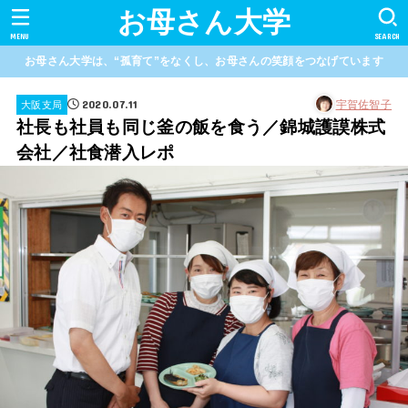
お母さん大学
MENU
SEARCH
お母さん大学は、“孤育て”をなくし、お母さんの笑顔をつなげています
2020.07.11
宇賀佐智子
大阪支局
社長も社員も同じ釜の飯を食う／錦城護謨株式
会社／社食潜入レポ