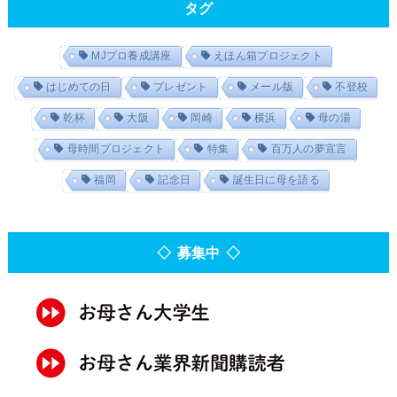
タグ
MJプロ養成講座
えほん箱プロジェクト
はじめての日
プレゼント
メール版
不登校
乾杯
大阪
岡崎
横浜
母の湯
母時間プロジェクト
特集
百万人の夢宣言
福岡
記念日
誕生日に母を語る
◇ 募集中 ◇