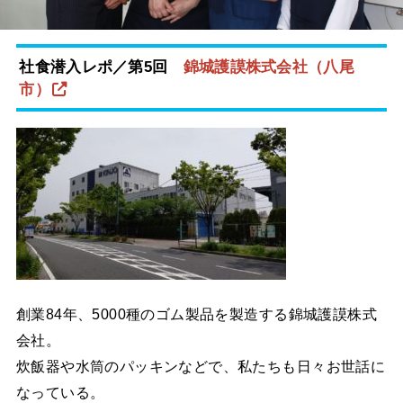
社食潜入レポ／第5回
錦城護謨株式会社（八尾
市）
創業84年、5000種のゴム製品を製造する錦城護謨株式
会社。
炊飯器や水筒のパッキンなどで、私たちも日々お世話に
なっている。