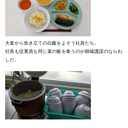
大釜から炊き立ての白飯をよそう社員たち。
社長も従業員も同じ釜の飯を食うのが錦城護謨のならわ
しだ。