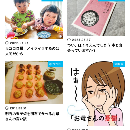
2025.03.27
2022.07.07
つい、ほくそえんでしまう 本と出
母ゴコロ横丁／イライラするのは
会っていますか？
人間だから
母ゴコロ
全国版
2018.08.31
明石の玉子焼を明石で食べるお母
さんの言い訳