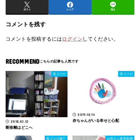
ポスト
シェア
送る
コメントを残す
コメントを投稿するには
ログイン
してください。
RECOMMEND
母ゴコロ
母ゴコロ
2019.10.14
赤ちゃんがいる幸せと心配
2018.03.12
断捨離はどこへ
母ゴコロ横丁
お母さん業界新聞