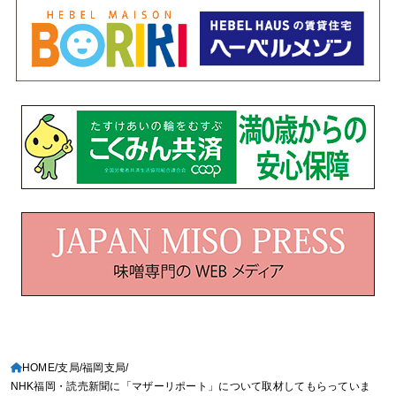
HOME
支局
福岡支局
NHK福岡・読売新聞に「マザーリポート」について取材してもらっていま