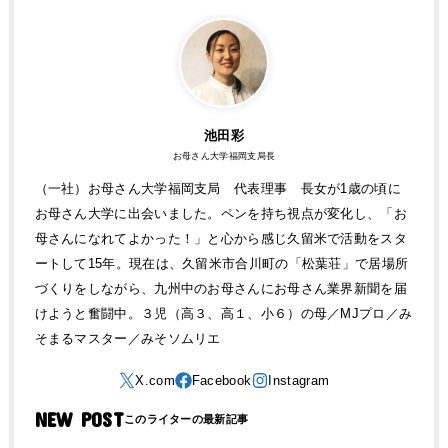
池田彩
お母さん大学福岡支局長
（一社）お母さん大学福岡支局 代表理事 長女が1歳の頃に
お母さん大学に出会いました。ペンを持ち視点が変化し、「お
母さんになれてよかった！」と心から感じ久留米で活動をスタ
ートして15年。現在は、久留米市合川町の「松葉荘」で居場所
づくりをしながら、九州中のお母さんにお母さん業界新聞を届
けようと奮闘中。３児（高３、高１、小６）の母／MJプロ／み
そまるマスター／みそソムリエ
NEW POST