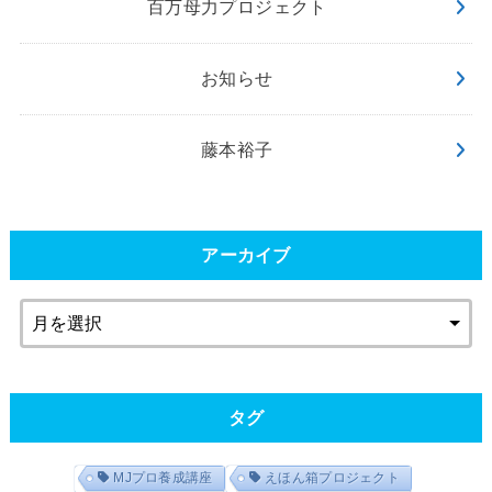
百万母力プロジェクト
お知らせ
藤本裕子
アーカイブ
タグ
MJプロ養成講座
えほん箱プロジェクト