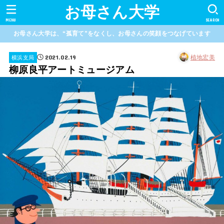
お母さん大学
MENU
SEARCH
お母さん大学は、“孤育て”をなくし、お母さんの笑顔をつなげています
2021.02.19
植地宏美
横浜支局
柳原良平アートミュージアム