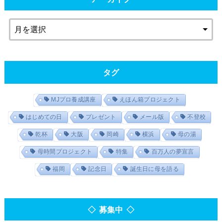
タグ
MJプロ養成講座
えほん箱プロジェクト
はじめての日
プレゼント
メール版
不登校
乾杯
大阪
岡崎
横浜
母の湯
母時間プロジェクト
特集
百万人の夢宣言
福岡
記念日
誕生日に母を語る
◇ 募集中 ◇