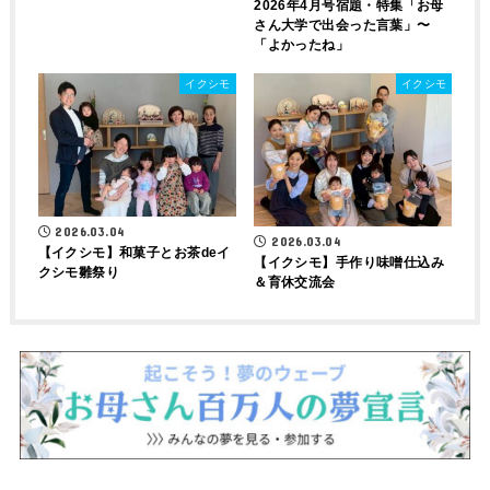
2026年4月号宿題・特集「お母
さん大学で出会った言葉」〜
「よかったね」
イクシモ
イクシモ
2026.03.04
2026.03.04
【イクシモ】和菓子とお茶deイ
【イクシモ】手作り味噌仕込み
クシモ雛祭り
＆育休交流会