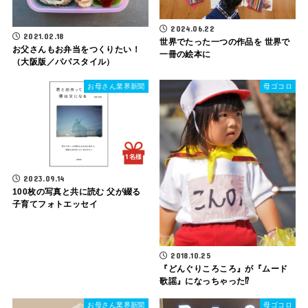
2024.06.22
2021.02.18
世界でたった一つの作品を 世界で
お父さんもお弁当をつくりたい！
一冊の絵本に
（大阪版／パパスタイル）
お母さん業界新聞
母ゴコロ
2023.09.14
100枚の写真と共に読む 父が綴る
子育てフォトエッセイ
2018.10.25
『どんぐりころころ』が『ムード
歌謡』になっちゃった⁉
お母さん業界新聞
母ゴコロ