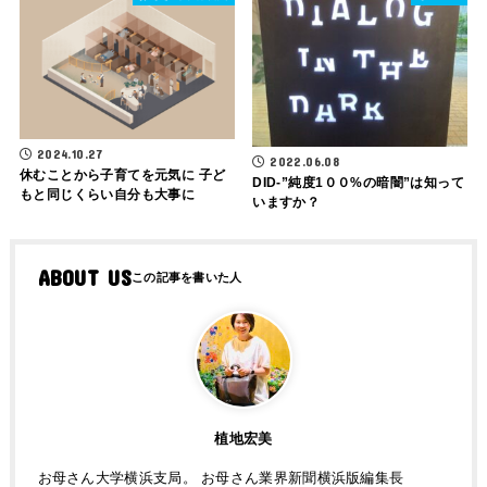
2024.10.27
2022.06.08
休むことから子育てを元気に 子ど
DID-”純度1００%の暗闇”は知って
もと同じくらい自分も大事に
いますか？
ABOUT US
植地宏美
お母さん大学横浜支局。 お母さん業界新聞横浜版編集長