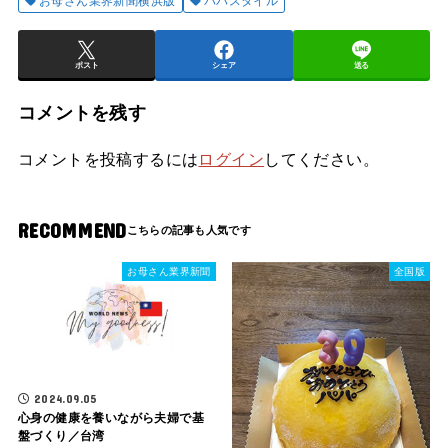
お母さん業界新聞横浜版
パパスタイル
ポスト
シェア
送る
コメントを残す
コメントを投稿するには
ログイン
してください。
RECOMMEND
お母さん業界新聞
全国版
2024.09.05
心身の健康を養いながら夫婦で基
盤づくり／台湾