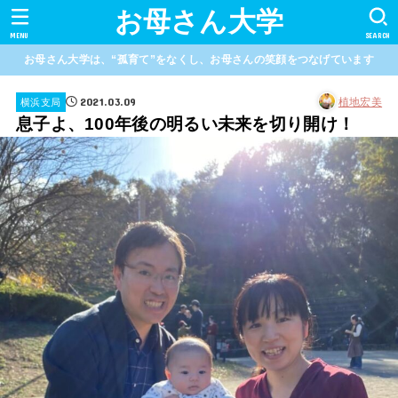
お母さん大学
MENU
SEARCH
お母さん大学は、“孤育て”をなくし、お母さんの笑顔をつなげています
2021.03.09
植地宏美
横浜支局
息子よ、100年後の明るい未来を切り開け！