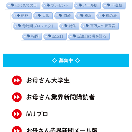
はじめての日
プレゼント
メール版
不登校
乾杯
大阪
岡崎
横浜
母の湯
母時間プロジェクト
特集
百万人の夢宣言
福岡
記念日
誕生日に母を語る
◇ 募集中 ◇