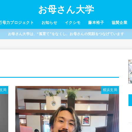
お母さん大学
万母力プロジェクト
お知らせ
イクシモ
藤本裕子
協賛企業
お母さん大学は、“孤育て”をなくし、お母さんの笑顔をつなげています
支局
横浜支局