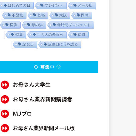
はじめての日
プレゼント
メール版
不登校
乾杯
大阪
岡崎
横浜
母の湯
母時間プロジェクト
特集
百万人の夢宣言
福岡
記念日
誕生日に母を語る
◇ 募集中 ◇