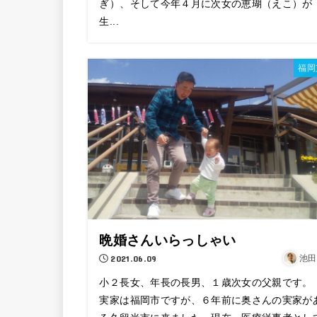
ぎ）、そして今年４月に次女の恵瑚（えこ）が
生...
福岡
晩婚さんいらっしゃい
2021.06.09
池田
小２長女、年長の長男、１歳次女の父親です。
実家は福岡市ですが、６年前に奥さんの実家が