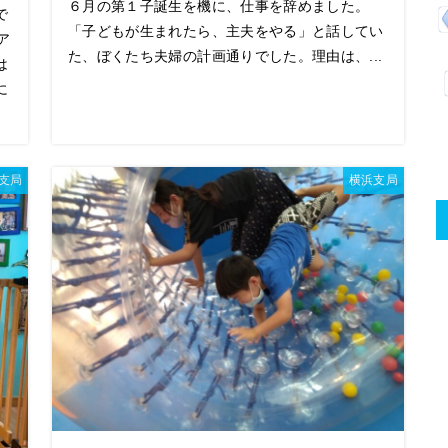
６月の第１子誕生を機に、仕事を辞めました。
で
「子どもが生まれたら、主夫をやる」と話してい
ア
た、ぼくたち夫婦の計画通りでした。理由は、...
は
に
支局
横浜支局