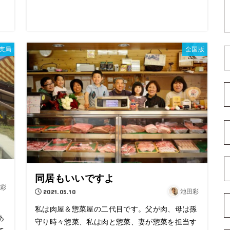
支局
全国版
同居もいいですよ
彩
2021.05.10
池田彩
私は肉屋＆惣菜屋の二代目です。父が肉、母は孫
あ
守り時々惣菜、私は肉と惣菜、妻が惣菜を担当す