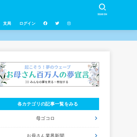
SEARCH
支局
ログイン
各カテゴリの記事一覧をみる
母ゴコロ
お母さん業界新聞