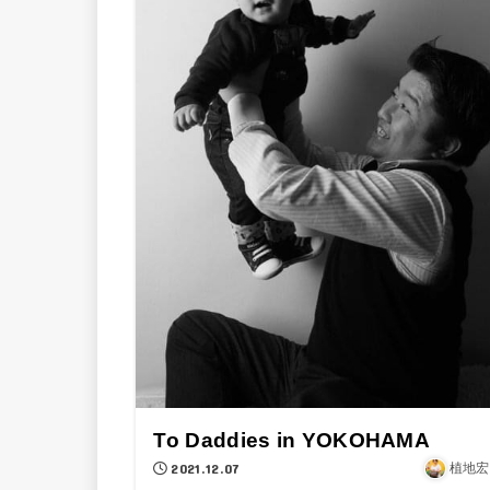
To Daddies in YOKOHAMA
2021.12.07
植地宏