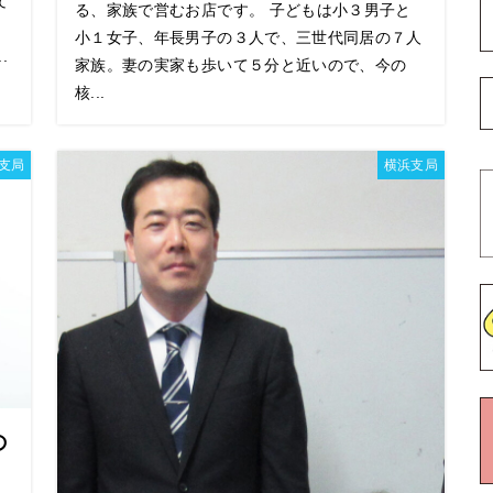
て
る、家族で営むお店です。 子どもは小３男子と
ま
小１女子、年長男子の３人で、三世代同居の７人
.
家族。妻の実家も歩いて５分と近いので、今の
核...
支局
横浜支局
の