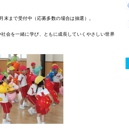
3月末まで受付中（応募多数の場合は抽選）。
や社会を一緒に学び、ともに成長していくやさしい世界