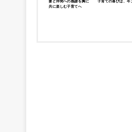
妻と仲間への感謝を胸に
子育ての喜びは、今
共に楽しむ子育てへ