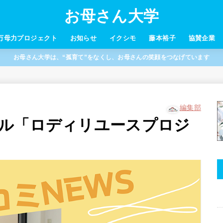
お母さん大学
万母力プロジェクト
お知らせ
イクシモ
藤本裕子
協賛企業
お母さん大学は、“孤育て”をなくし、お母さんの笑顔をつなげています
編集部
ル「ロディリユースプロジ