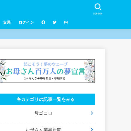
SEARCH
支局
ログイン
各カテゴリの記事一覧をみる
母ゴコロ
お母さん業界新聞