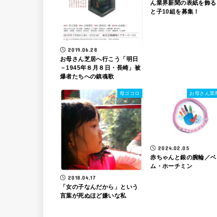
ん業界新聞の表紙を飾る
と子10組を募集！
2019.06.28
お母さん芝居へ行こう「明日
－1945年８月８日・長崎」被
爆者たちへの鎮魂歌
母ゴコロ
お母さん業
2024.02.05
赤ちゃんと銀の腕輪／ベ
ム・ホーチミン
2018.04.17
「女の子なんだから」という
言葉が死ぬほど嫌いな私