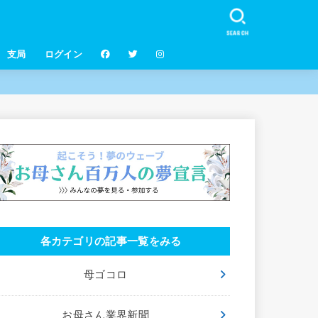
SEARCH
支局
ログイン
各カテゴリの記事一覧をみる
母ゴコロ
お母さん業界新聞