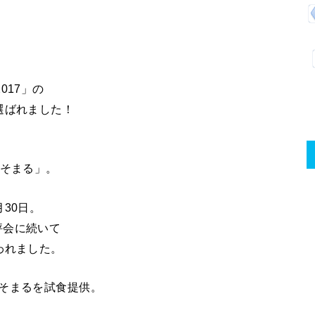
017」の
選ばれました！
、
みそまる」。
30日。
評会に続いて
われました。
そまるを試食提供。