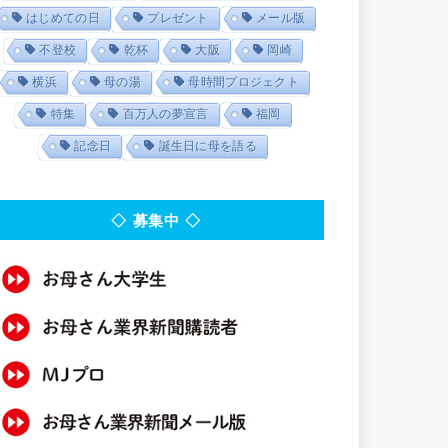
はじめての日
プレゼント
メール版
不登校
乾杯
大阪
岡崎
横浜
母の湯
母時間プロジェクト
特集
百万人の夢宣言
福岡
記念日
誕生日に母を語る
◇ 募集中 ◇