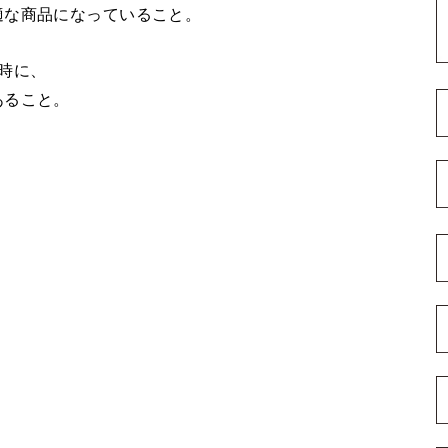
適な商品になっていること。
時に、
あること。