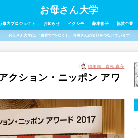
お母さん大学
万母力プロジェクト
お知らせ
イクシモ
藤本裕子
協賛企業
お母さん大学は、“孤育て”をなくし、お母さんの笑顔をつなげています
編集部 青柳 真美
アクション・ニッポン アワ