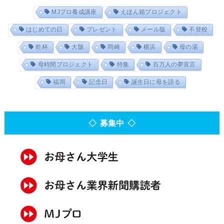
MJプロ養成講座
えほん箱プロジェクト
はじめての日
プレゼント
メール版
不登校
乾杯
大阪
岡崎
横浜
母の湯
母時間プロジェクト
特集
百万人の夢宣言
福岡
記念日
誕生日に母を語る
◇ 募集中 ◇