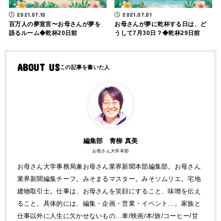
2021.07.10
2021.07.01
百万人の夢宣言〜お母さんが夢を
お母さんが夢に乾杯する日は、ど
語るルーム◆乾杯20日前
うして7月30日？◆乾杯29日前
ABOUT US
編集部 青柳 真美
お母さん大学本部
お母さん大学事務局兼お母さん業界新聞本部編集部。お母さん
業界新聞編集チーフ。みそまるマスター。みそソムリエ。宅地
建物取引士。仕事は、お母さんを笑顔にすること、味噌を伝え
ること。具体的には、編集・企画・営業・イベント…。家族と
仕事以外に人生に欠かせないもの…車/映画/本/旅/コーヒー/甘