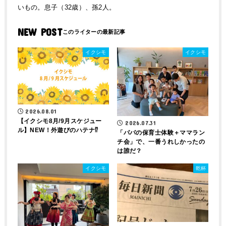
いもの。息子（32歳）、孫2人。
NEW POST
イクシモ
イクシモ
2026.08.01
【イクシモ8月/9月スケジュー
2026.07.31
ル】NEW！外遊びのハテナ⁉
「パパの保育士体験＋ママラン
チ会」で、一番うれしかったの
は誰だ？
イクシモ
乾杯