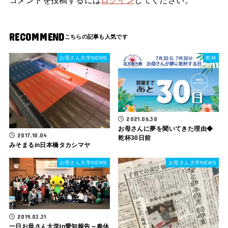
コメントを投稿するには
ログイン
してください。
RECOMMEND
お母さん大学NEWS
乾杯
2021.06.30
お母さんに夢を聞いてきた理由◆
2017.10.04
乾杯30日前
みそまるin日本橋タカシマヤ
お母さん大学NEWS
お母さん大学NEWS
2019.03.31
一日お母さん大学in愛知報告～春休