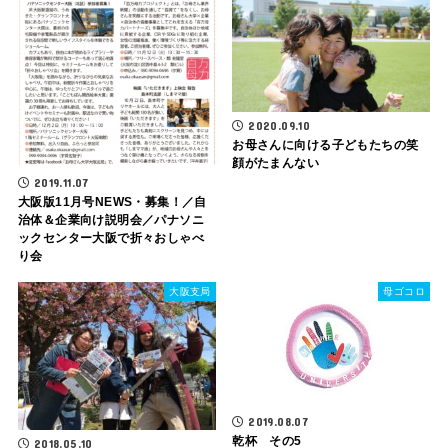
2020.09.10
お母さんに向ける子どもたちの笑
顔がたまんない
2019.11.07
大阪版11月号NEWS・募集！／自
治体＆企業向け説明会／パナソニ
ックセンター大阪で折々おしゃべ
り会
大阪支局
母ゴコロ
2019.08.07
乾杯 その5
2018.05.10