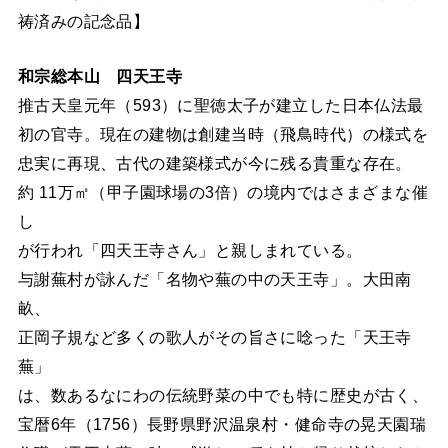
祷済みの記念品】
和宗総本山 四天王寺
推古天皇元年（593）に聖徳太子が建立した日本仏法最
初の官寺。現在の建物は創建当時（飛鳥時代）の様式を
忠実に再現、古代の建築様式が今に残る貴重な存在。
約 11万㎡（甲子園球場の3倍）の境内ではさまざまな催
し
が行われ「四天王寺さん」と親しまれている。
与謝蕪村が詠んだ「名物や蕪の中の天王寺」。大田南
畝、
正岡子規など多くの歌人がその旨さに唸った「天王寺
蕪」
は、数あるなにわの伝統野菜の中でも特に歴史が古く、
宝暦6年（1756）長野県野沢温泉村・健命寺の晃天園瑞