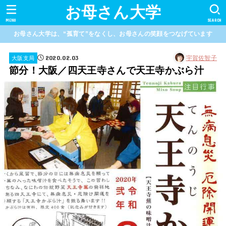
お母さん大学
MENU
SEARCH
お母さん大学は、“孤育て”をなくし、お母さんの笑顔をつなげています
2020.02.03
宇賀佐智子
大阪支局
節分！大阪／四天王寺さんで天王寺かぶら汁