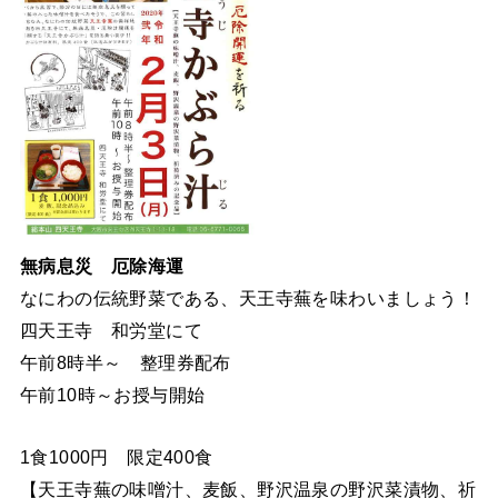
無病息災 厄除海運
なにわの伝統野菜である、天王寺蕪を味わいましょう！
四天王寺 和労堂にて
午前8時半～ 整理券配布
午前10時～お授与開始
1食1000円 限定400食
【天王寺蕪の味噌汁、麦飯、野沢温泉の野沢菜漬物、祈