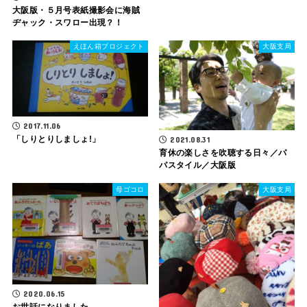
大阪版・５月号表紙撮影会に海賊
ヂャック・スワロー出現？！
えほん箱プロジェクト
大阪支局
2017.11.06
「しりとりしましょ!」
2021.08.31
育休の楽しさを吹聴する日々／パ
パスタイル／大阪版
母ゴコロ
大阪支局
2020.06.15