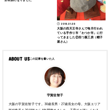
お世話になりました
2018.01.08
大阪の四天王寺さんで毎月行われ
ている手作り市「わつか市」に行
ってきました②四つ葉工房（帽子
屋さん）
ABOUT US
宇賀佐智子
大阪の宇賀佐智子です。30歳長男・27歳長女の母。大阪エリア