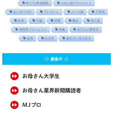
MJプロ養成講座
えほん箱プロジェクト
はじめての日
プレゼント
メール版
不登校
乾杯
大阪
岡崎
横浜
母の湯
母時間プロジェクト
特集
百万人の夢宣言
福岡
記念日
誕生日に母を語る
◇ 募集中 ◇