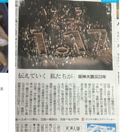
美
前
、