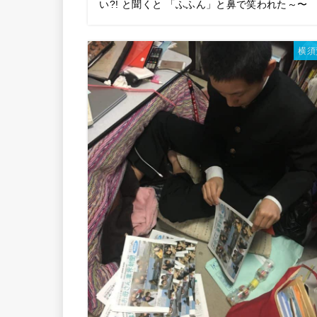
い?! と聞くと 「ふふん」と鼻で笑われた～〜
横須