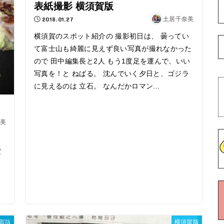
表紙撮影 横須賀版
2018.01.27
土居千奈美
横須賀のスポット紹介の 撮影初日は、 曇ってい
て富士山も綺麗に見えず良い写真が撮れなかった
ので 田中編集長と2人 もう1度足を運んで、いい
写真を！と ねばる。 沈んでいく夕日と、ゴジラ
に見えるのは 立石。 なんだかロマン...
美
家
賀版
横須賀版