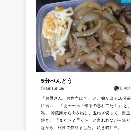
5分べんとう
2018.01.26
田中清
「お母さん、お弁当は？」 と、娘が出る10分
に言い、 「あ〜〜っ！作るの忘れてた！」 と
私。 冷蔵庫から肉を出し、玉ねぎ切って、目玉
焼き。 「まだ〜？早く〜」と言われながら焦り
ながら、根性で作りました。 焼き肉弁当。...