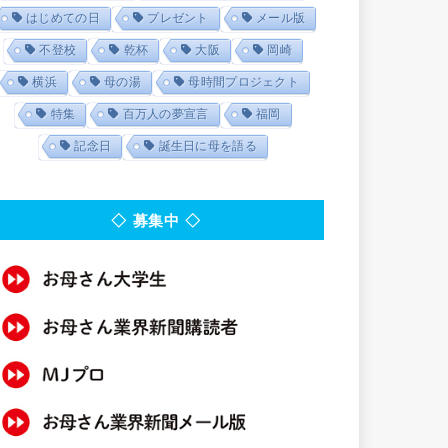
はじめての日
プレゼント
メール版
不登校
乾杯
大阪
岡崎
横浜
母の湯
母時間プロジェクト
特集
百万人の夢宣言
福岡
記念日
誕生日に母を語る
◇ 募集中 ◇