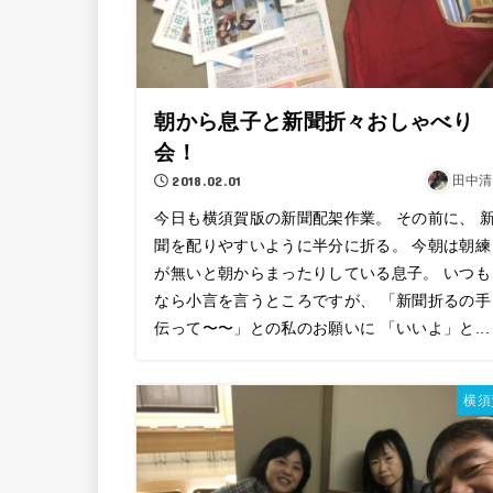
朝から息子と新聞折々おしゃべり
会！
2018.02.01
田中清
今日も横須賀版の新聞配架作業。 その前に、 
聞を配りやすいように半分に折る。 今朝は朝練
が無いと朝からまったりしている息子。 いつも
なら小言を言うところですが、 「新聞折るの手
伝って〜〜」との私のお願いに 「いいよ」と...
横須