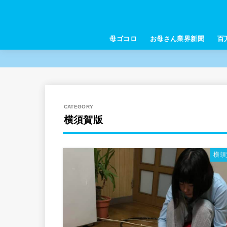
母ゴコロ
お母さん業界新聞
百
横須賀版
横須