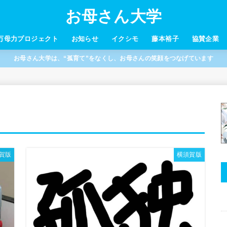
お母さん大学
万母力プロジェクト
お知らせ
イクシモ
藤本裕子
協賛企業
お母さん大学は、“孤育て”をなくし、お母さんの笑顔をつなげています
賀版
横須賀版