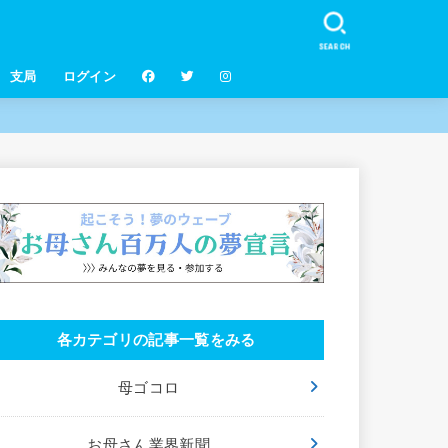
SEARCH
支局
ログイン
各カテゴリの記事一覧をみる
母ゴコロ
お母さん業界新聞