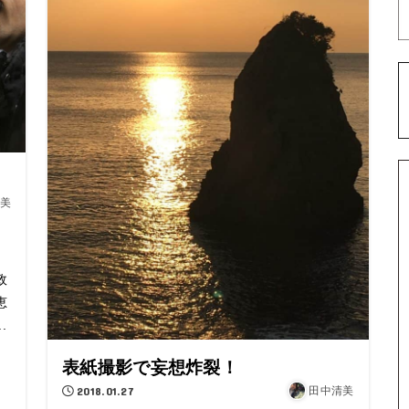
美
。
政
恵
.
表紙撮影で妄想炸裂！
2018.01.27
田中清美