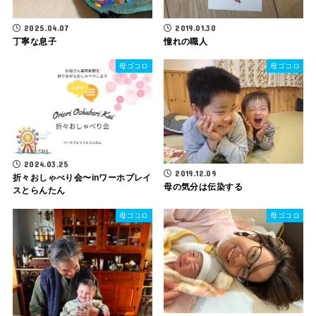
2025.04.07
2019.01.30
丁寧な息子
憧れの職人
母ゴコロ
母ゴコロ
2024.03.25
2019.12.09
折々おしゃべり会〜inワーホプレイ
母の気分は伝染する
スとらんたん
母ゴコロ
母ゴコロ