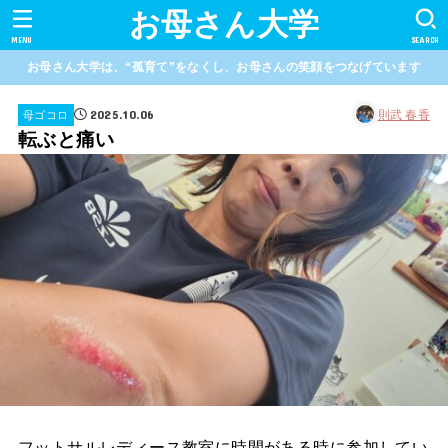
お母さん大学
MENU
SEARCH
お母さん大学は、“孤育て”をなくし、お母さんの笑顔をつなげています
2025.10.06
則武 春香
母ゴコロ
転ぶと痛い
フットサルレディース教室に時間がある時に参加してい