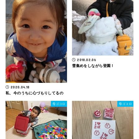
2018.02.06
雪集めをしながら登園！
2020.04.18
私、今のうちに心づもりしてるの
母ゴコロ
母ゴコロ