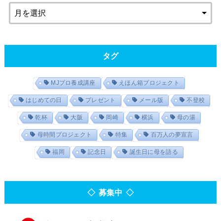
タグ
MJプロ養成講座
えほん箱プロジェクト
はじめての日
プレゼント
メール版
不登校
乾杯
大阪
岡崎
横浜
母の湯
母時間プロジェクト
特集
百万人の夢宣言
福岡
記念日
誕生日に母を語る
◇ 募集中 ◇