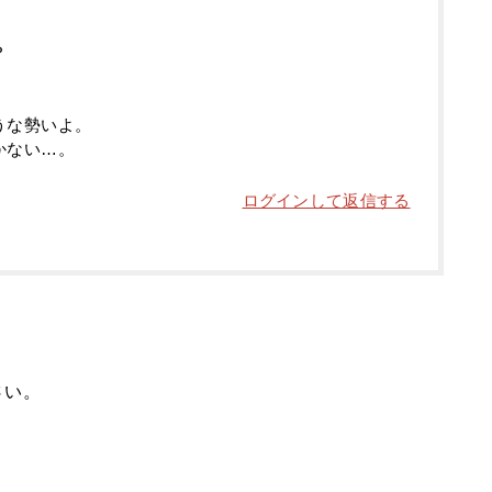
？
うな勢いよ。
かない…。
ログインして返信する
さい。