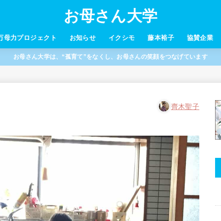
お母さん大学
万母力プロジェクト
お知らせ
イクシモ
藤本裕子
協賛企業
お母さん大学は、“孤育て”をなくし、お母さんの笑顔をつなげています
齊木聖子