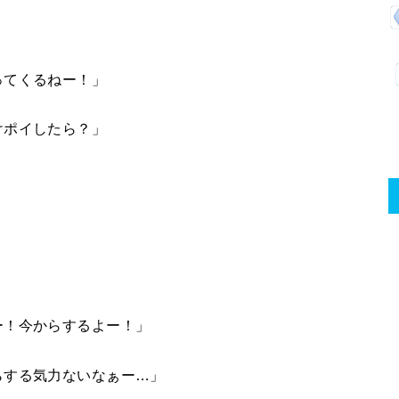
ってくるねー！」
けポイしたら？」
ー！今からするよー！」
らする気力ないなぁー…」