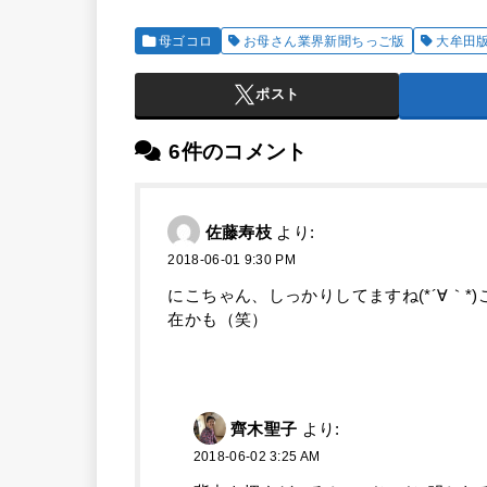
母ゴコロ
お母さん業界新聞ちっご版
大牟田
ポスト
6件のコメント
佐藤寿枝
より:
2018-06-01 9:30 PM
にこちゃん、しっかりしてますね(*´∀｀
在かも（笑）
齊木聖子
より:
2018-06-02 3:25 AM