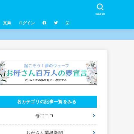
SEARCH
支局
ログイン
各カテゴリの記事一覧をみる
母ゴコロ
お母さん業界新聞