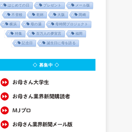
はじめての日
プレゼント
メール版
不登校
乾杯
大阪
岡崎
横浜
母の湯
母時間プロジェクト
特集
百万人の夢宣言
福岡
記念日
誕生日に母を語る
◇ 募集中 ◇