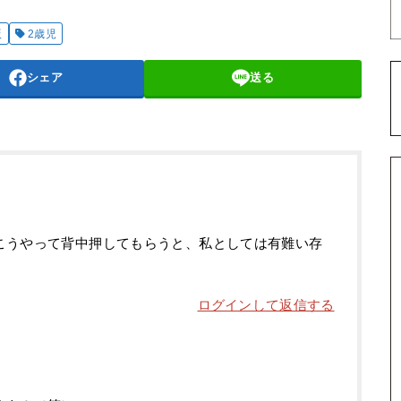
版
2歳児
シェア
送る
*)こうやって背中押してもらうと、私としては有難い存
ログインして返信する