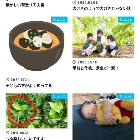
2020.06.02
懐かしい荷造り工夫姿
大げさのようで大げさじゃない話
母ゴコロ
母ゴコロ
2026.05.18
母前と母後。景色が一変！
2024.07.11
子どもの方がよく知ってる
母ゴコロ
母ゴコロ
2017.08.31
つゆ草おいしいですよ