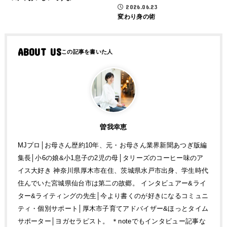
2026.06.23
変わり身の術
ABOUT US
曽我幸恵
MJプロ│お母さん歴約10年、元・お母さん業界新聞あつぎ版編
集長│小6の娘&小1息子の2児の母│タリーズのコーヒー味のア
イス大好き 神奈川県厚木市在住、茨城県水戸市出身、学生時代
住んでいた宮城県仙台市は第二の故郷。 インタビュアー&ライ
ター&ライティングの先生│今より書くのが好きになるコミュニ
ティ・個別サポート│厚木市子育てアドバイザー&ほっとタイム
サポーター│ヨガセラピスト。 ＊noteでもインタビュー記事な