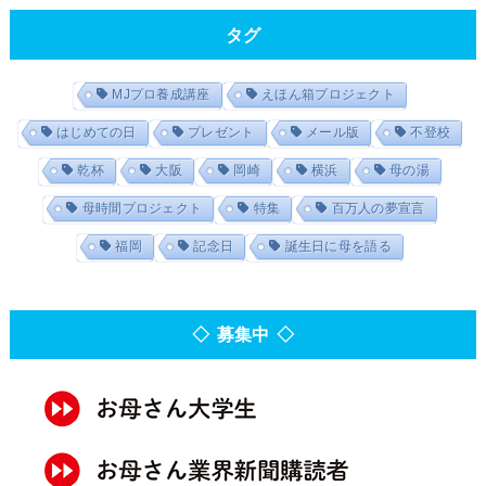
タグ
MJプロ養成講座
えほん箱プロジェクト
はじめての日
プレゼント
メール版
不登校
乾杯
大阪
岡崎
横浜
母の湯
母時間プロジェクト
特集
百万人の夢宣言
福岡
記念日
誕生日に母を語る
◇ 募集中 ◇