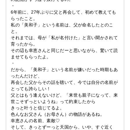
・
6年前に、27年ぶりに父と再会して、初めて教えても
らったこと。
私の「美和子」という名前は、父が命名したとのこ
と。
それまでは、母が「私が名付けた」と言い聞かされて
育ったから。
その辺も幸恵さんと同じだーと思いながら、驚いて読
ませてもらったよ。
・
だから、「美和子」という名前が嫌いだった時期もあ
ったんだけど、
再会した父からその話を聴いて、今では自分の名前が
とっても誇らしい！
父とはもう逢えないけど、「来世も親子になって、来
世こそずっといようね」って約束したから
きっと叶うと信じてるよ。
色んなお父さん（お母さん）の物語があるね。
幸恵さんの名前、素敵♡
そして、きっとずーっと天国から、いや、すぐ近く