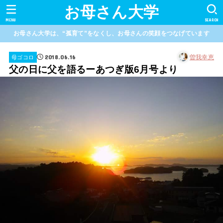
お母さん大学
MENU
SEARCH
お母さん大学は、“孤育て”をなくし、お母さんの笑顔をつなげています
2018.06.16
曽我幸恵
母ゴコロ
父の日に父を語るーあつぎ版6月号より