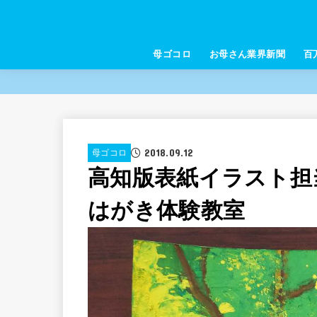
母ゴコロ
お母さん業界新聞
百
2018.09.12
母ゴコロ
高知版表紙イラスト担
はがき体験教室