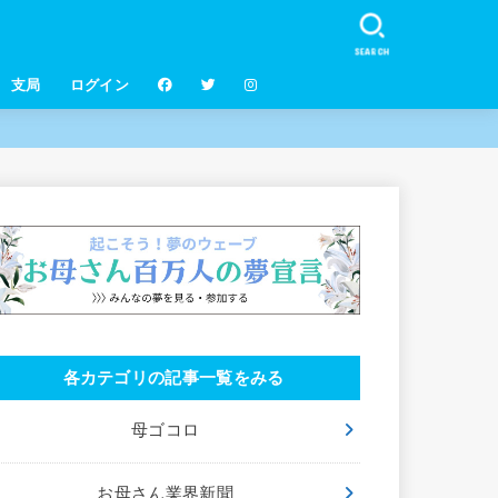
SEARCH
支局
ログイン
各カテゴリの記事一覧をみる
母ゴコロ
お母さん業界新聞