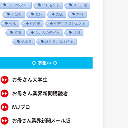
はじめての日
プレゼント
メール版
不登校
乾杯
大阪
岡崎
横浜
母の湯
母時間プロジェクト
特集
百万人の夢宣言
福岡
記念日
誕生日に母を語る
◇ 募集中 ◇