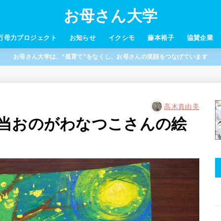
お母さん大学
万母力プロジェクト
お知らせ
イクシモ
藤本裕子
協賛企業
お母さん大学は、“孤育て”をなくし、お母さんの笑顔をつなげています
高木真由美
当おのがわなつこさんの絵