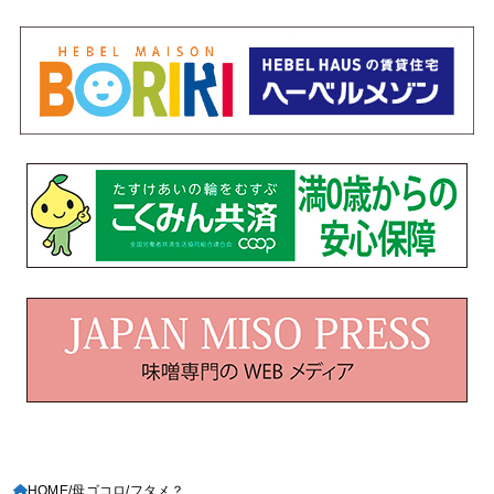
HOME
母ゴコロ
フタメ？