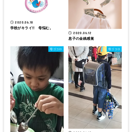
2020.06.18
学校がキライ!! 母悩む。
2020.06.12
息子の金銭感覚
母ゴコロ
母ゴコロ