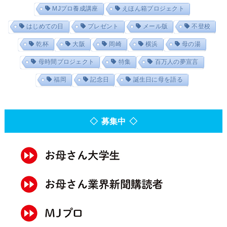
MJプロ養成講座
えほん箱プロジェクト
はじめての日
プレゼント
メール版
不登校
乾杯
大阪
岡崎
横浜
母の湯
母時間プロジェクト
特集
百万人の夢宣言
福岡
記念日
誕生日に母を語る
◇ 募集中 ◇