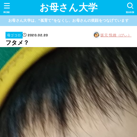
お母さん大学
MENU
SEARCH
お母さん大学は、“孤育て”をなくし、お母さんの笑顔をつなげています
2020.02.20
坂元 悦維（ぴぃ）
母ゴコロ
フタメ？