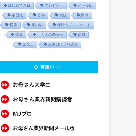
はじめての日
プレゼント
メール版
不登校
乾杯
大阪
岡崎
横浜
母の湯
母時間プロジェクト
特集
百万人の夢宣言
福岡
記念日
誕生日に母を語る
◇ 募集中 ◇