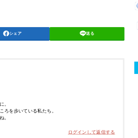
シェア
送る
に。
ころを歩いている私たち。
ね。
ログインして返信する