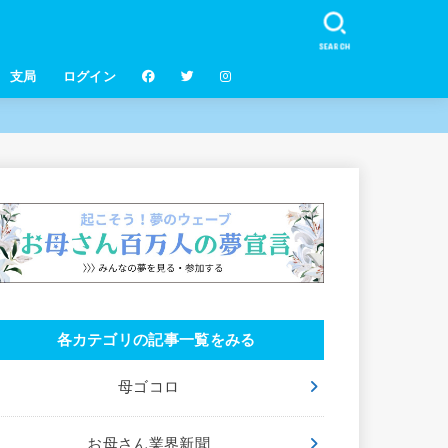
SEARCH
支局
ログイン
各カテゴリの記事一覧をみる
母ゴコロ
お母さん業界新聞