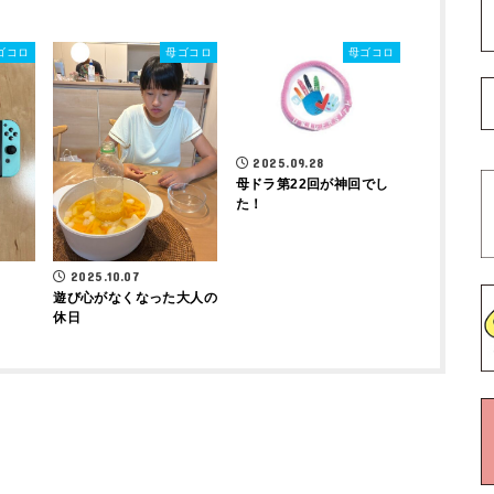
ゴコロ
母ゴコロ
母ゴコロ
2025.09.28
母ドラ第22回が神回でし
た！
2025.10.07
遊び心がなくなった大人の
休日