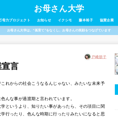
お母さん大学
万母力プロジェクト
お知らせ
イクシモ
藤本裕子
協賛企業
お母さん大学は、“孤育て”をなくし、お母さんの笑顔をつなげています
戸﨑朋子
業宣言
でこれからの社会こうなるんじゃない、みたいな未来予
は色んな事が過渡期と言われています。
大学というより、知りたい事があったら、その項目に関
大学行ったり、色んな時期に行ったりみたいになると思