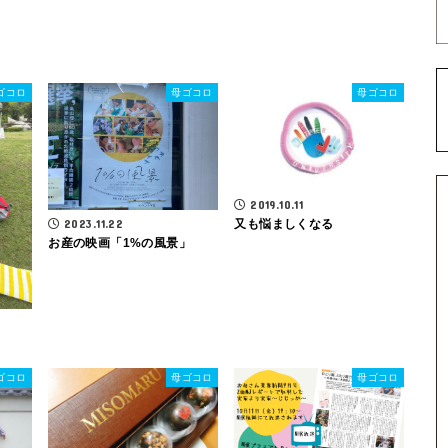
ゴコロ
母ゴコロ
母ゴコロ
2019.10.11
2023.11.22
又も悩ましくなる
お産の映画「1%の風景」
ゴコロ
母ゴコロ
母ゴコロ