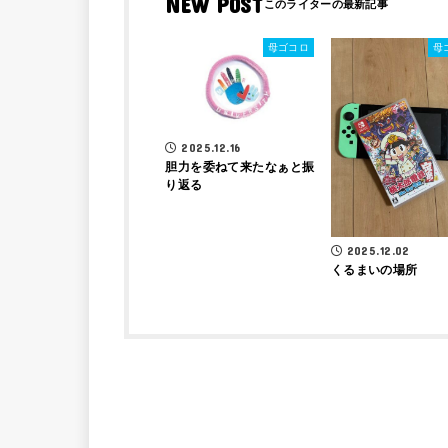
NEW POST
母ゴコロ
母
2025.12.16
胆力を委ねて来たなぁと振
り返る
2025.12.02
くるまいの場所