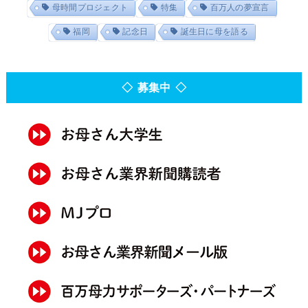
母時間プロジェクト
特集
百万人の夢宣言
福岡
記念日
誕生日に母を語る
◇ 募集中 ◇