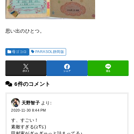
思い出のひとつ。
母ゴコロ
PARASOL静岡版
ポスト
シェア
送る
6件のコメント
天野智子
より:
2020-11-30 8:44 PM
す、すごい！
素敵すぎる(≧∇≦)
田村家がぎゅぎゅっと詰まってる♪