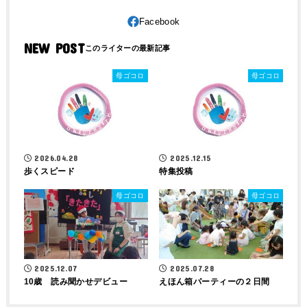
NEW POST
母ゴコロ
母ゴコロ
2026.04.28
2025.12.15
歩くスピード
特集投稿
母ゴコロ
母ゴコロ
2025.12.07
2025.07.28
10歳 読み聞かせデビュー
えほん箱パーティーの２日間