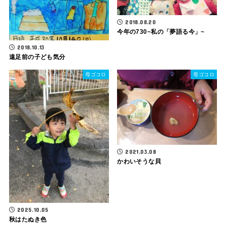
2018.08.20
今年の730~私の「夢語る今」~
2018.10.13
遠足前の子ども気分
母ゴコロ
母ゴコロ
2021.03.08
かわいそうな貝
2025.10.05
秋はたぬき色