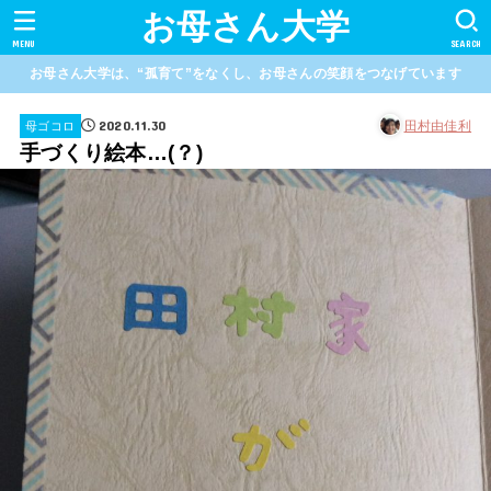
お母さん大学
MENU
SEARCH
お母さん大学は、“孤育て”をなくし、お母さんの笑顔をつなげています
2020.11.30
田村由佳利
母ゴコロ
手づくり絵本…(？)