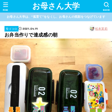
お母さん大学
MENU
SEARCH
お母さん大学は、“孤育て”をなくし、お母さんの笑顔をつなげています
2021.04.19
松本茉莉
母ゴコロ
お弁当作りで達成感の朝