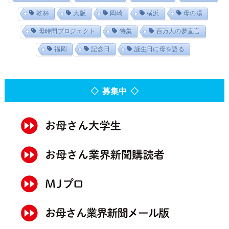
乾杯
大阪
岡崎
横浜
母の湯
母時間プロジェクト
特集
百万人の夢宣言
福岡
記念日
誕生日に母を語る
◇ 募集中 ◇