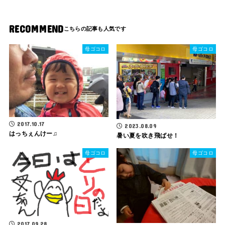
RECOMMEND
母ゴコロ
母ゴコロ
2017.10.17
2023.08.09
はっちぇんけー♫
暑い夏を吹き飛ばせ！
母ゴコロ
母ゴコロ
2017.09.28