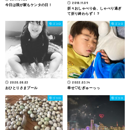
2018.11.09
今日は我が家もケンタの日！
折々おしゃべり会、しゃべり過ぎ
て折り終わらず！？
母ゴコロ
母ゴコロ
2020.08.03
2022.03.14
おひとりさまプール
幸せ♡むぎゅーっっ
母ゴコロ
母ゴコロ