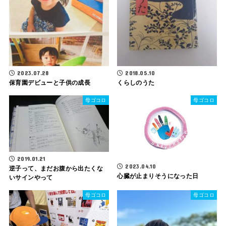
2023.07.28
2018.05.10
保育園デビューと子供の成長
くらしのうた
母ゴコロ
母ゴコロ
2019.01.21
2023.04.10
逆子って、まだお腹から出たくな
心臓が止まりそうになった日
いサインやって
母ゴコロ
母ゴコロ