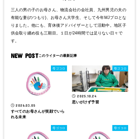
三人の男の子のお母さん、物流会社の会社員、九州男児の夫の
有能な妻(のつもり)、お母さん大学生、そして今年MJプロとな
りました。他にも、育休後アドバイザーとして活動中。地区子
供会取り纏め役も三期目。１日が24時間では足りない日々で
す。
NEW POST
母ゴコロ
母ゴコロ
2025.10.24
思いがけず予習
2026.03.05
すべてのお母さんが笑顔でいら
れる未来
母ゴコロ
母ゴコロ