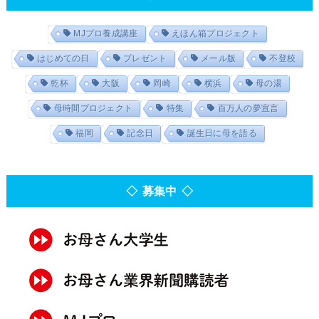
MJプロ養成講座
えほん箱プロジェクト
はじめての日
プレゼント
メール版
不登校
乾杯
大阪
岡崎
横浜
母の湯
母時間プロジェクト
特集
百万人の夢宣言
福岡
記念日
誕生日に母を語る
◇ 募集中 ◇