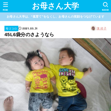
お母さん大学
MENU
SEARCH
お母さん大学は、“孤育て”をなくし、お母さんの笑顔をつなげています
2021.05.31
薄 祥子
母ゴコロ
45L6袋分のさようなら