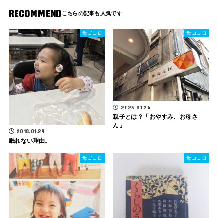
RECOMMEND
母ゴコロ
母ゴコロ
2023.01.24
親子とは？「おやすみ、お母さ
ん」
2018.01.29
眠れない理由。
母ゴコロ
母ゴコロ