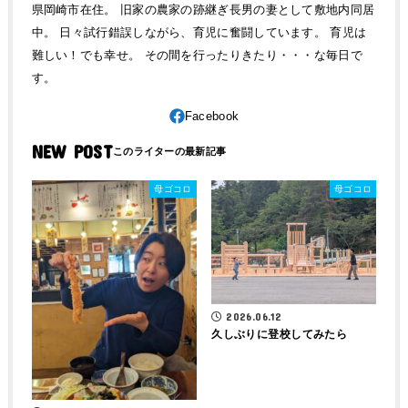
県岡崎市在住。 旧家の農家の跡継ぎ長男の妻として敷地内同居
中。 日々試行錯誤しながら、育児に奮闘しています。 育児は
難しい！でも幸せ。 その間を行ったりきたり・・・な毎日で
す。
NEW POST
母ゴコロ
母ゴコロ
2026.06.12
久しぶりに登校してみたら