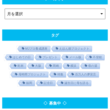
タグ
MJプロ養成講座
えほん箱プロジェクト
はじめての日
プレゼント
メール版
不登校
乾杯
大阪
岡崎
横浜
母の湯
母時間プロジェクト
特集
百万人の夢宣言
福岡
記念日
誕生日に母を語る
◇ 募集中 ◇