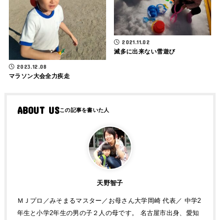
2021.11.02
滅多に出来ない雪遊び
2023.12.08
マラソン大会全力疾走
ABOUT US
天野智子
ＭＪプロ／みそまるマスター／お母さん大学岡崎 代表／ 中学2
年生と小学2年生の男の子２人の母です。 名古屋市出身、愛知