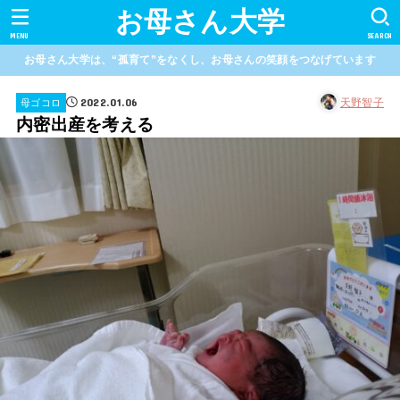
お母さん大学
MENU
SEARCH
お母さん大学は、“孤育て”をなくし、お母さんの笑顔をつなげています
2022.01.06
天野智子
母ゴコロ
内密出産を考える