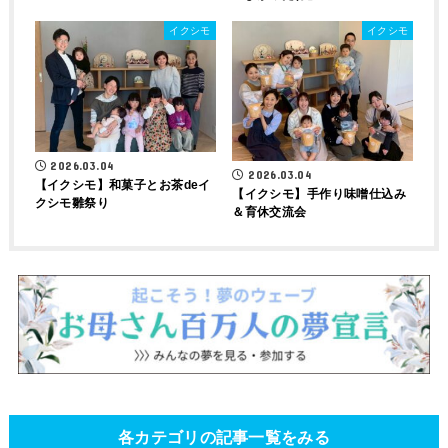
イクシモ
イクシモ
2026.03.04
2026.03.04
【イクシモ】和菓子とお茶deイ
【イクシモ】手作り味噌仕込み
クシモ雛祭り
＆育休交流会
各カテゴリの記事一覧をみる