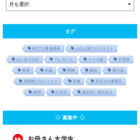
タグ
MJプロ養成講座
えほん箱プロジェクト
はじめての日
プレゼント
メール版
不登校
乾杯
大阪
岡崎
横浜
母の湯
母時間プロジェクト
特集
百万人の夢宣言
福岡
記念日
誕生日に母を語る
◇ 募集中 ◇