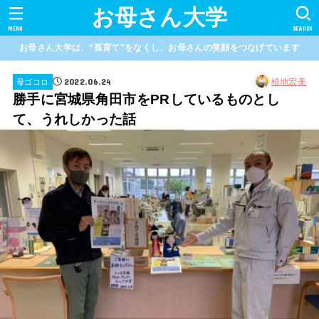
お母さん大学
MENU
SEARCH
お母さん大学は、“孤育て”をなくし、お母さんの笑顔をつなげています
2022.06.24
植地宏美
母ゴコロ
勝手に宮城県角田市をPRしているものとし
て、うれしかった話