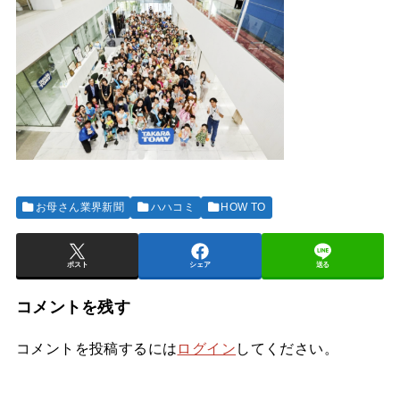
お母さん業界新聞
ハハコミ
HOW TO
ポスト
シェア
送る
コメントを残す
コメントを投稿するには
ログイン
してください。