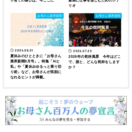
子育ての喜びは、今ここに
最高に仕事を楽しむためのシナ
リオ
お母さん業界新聞
お母さん業界新聞
2026.08.01
2026.07.25
夏休みのひとときに「お母さん
2026年の乾杯風景 今年はどこ
業界新聞8月号」。特集「AIと
で、誰と、どんな乾杯をします
私」や「夏休みゆるっと乗り切
か？
り術」など、お母さんが笑顔に
なれるヒントが満載。