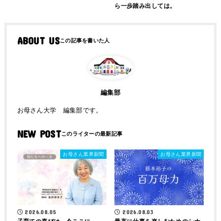
ら一歩踏み出しては。
ABOUT US
編集部
お母さん大学 編集部です。
NEW POST
お母さん業界新聞
お母さん業界新聞
2026.08.05
2026.08.03