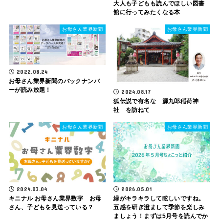
大人も子どもも読んでほしい図書
館に行ってみたくなる本
お母さん業界新聞
お母さん業界新聞
2022.08.24
お母さん業界新聞のバックナンバ
ーが読み放題！
2024.08.17
狐伝説で有名な 源九郎稲荷神
社 を訪ねて
お母さん業界新聞
お母さん業界新聞
2024.03.04
2026.05.01
キニナル お母さん業界数字 お母
緑がキラキラして眩しいですね。
さん、子どもを見送っている？
五感を研ぎ澄まして季節を楽しみ
ましょう！まずは5月号を読んでか