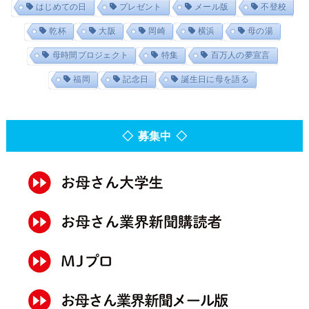
はじめての日
プレゼント
メール版
不登校
乾杯
大阪
岡崎
横浜
母の湯
母時間プロジェクト
特集
百万人の夢宣言
福岡
記念日
誕生日に母を語る
◇ 募集中 ◇