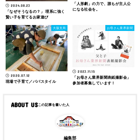
「人形劇」の力で、誰もが主人公
2024.08.23
になる社会を。
「なぜそうなるの？」 理系に強く
賢い子を育てるお家遊び
大阪支局
お母さん業界新聞
2023.11.15
2020.07.12
「お母さん業界新聞表紙撮影会」
現場で子育て／パパスタイル
参加者募集しています！
ABOUT US
編集部