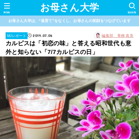
お母さん大学
MENU
SEARCH
お母さん大学は、“孤育て”をなくし、お母さんの笑顔をつなげています
2019.07.06
編集部 青柳 真美
MJレポート
カルピスは「初恋の味」と答える昭和世代も意
外と知らない「7/7カルピスの日」