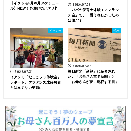
【イクシモ8月/9月スケジュー
2026.07.31
ル】NEW！外遊びのハテナ⁉
「パパの保育士体験＋ママラン
チ会」で、一番うれしかったの
は誰だ？
イクシモ
乾杯
2026.07.27
毎日新聞「余禄」に紹介され
2026.07.31
た、「お母さん業界新聞」と
イクシモ「だっこフラ体験会」
「お母さんが夢に乾杯する日」
レポート。フラダンス未経験者
とは思えない笑顔に