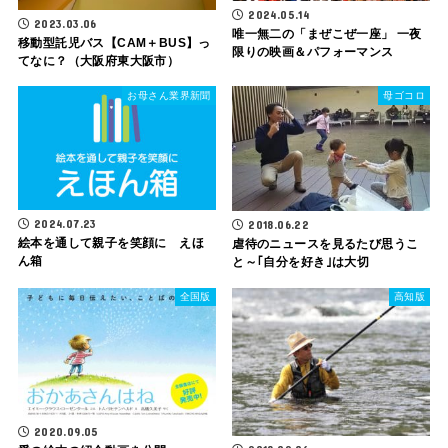
2024.05.14
2023.03.06
唯一無二の「まぜこぜ一座」 一夜
移動型託児バス【CAM＋BUS】っ
限りの映画＆パフォーマンス
てなに？（大阪府東大阪市）
お母さん業界新聞
母ゴコロ
2024.07.23
2018.06.22
絵本を通して親子を笑顔に えほ
虐待のニュースを見るたび思うこ
ん箱
と～｢自分を好き｣は大切
全国版
高知版
2020.09.05