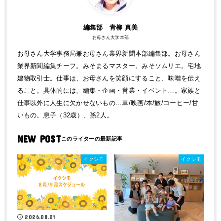
編集部 青柳 真美
お母さん大学本部
お母さん大学事務局兼お母さん業界新聞本部編集部。お母さん
業界新聞編集チーフ。みそまるマスター。みそソムリエ。宅地
建物取引士。仕事は、お母さんを笑顔にすること、味噌を伝え
ること。具体的には、編集・企画・営業・イベント…。家族と
仕事以外に人生に欠かせないもの…車/映画/本/旅/コーヒー/甘
いもの。息子（32歳）、孫2人。
NEW POST
イクシモ
イクシモ
2026.08.01