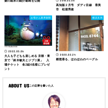
2018.02.06
愛の絵本の紹介動画を公開
高知版２月号 ダディ目線 香美
市 松浦秀俊
お母さん業界新聞
横浜支局
2022.05.06
2020.02.24
大人も子どもも楽しめる 京都・東
郷愁香る、ほわほわのベーグル
京で「鈴木敏夫とジブリ展」 入
場チケット 各2組4名様にプレゼ
ント
ABOUT US