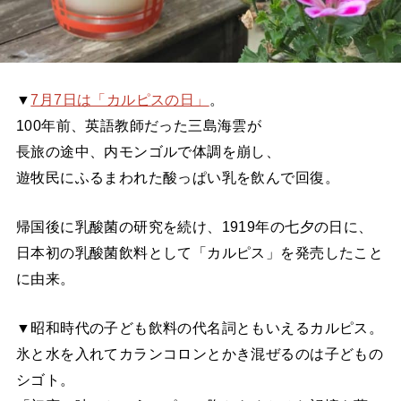
▼
7月7日は「カルピスの日」
。
100年前、英語教師だった三島海雲が
長旅の途中、内モンゴルで体調を崩し、
遊牧民にふるまわれた酸っぱい乳を飲んで回復。
帰国後に乳酸菌の研究を続け、1919年の七夕の日に、
日本初の乳酸菌飲料として「カルピス」を発売したこと
に由来。
▼昭和時代の子ども飲料の代名詞ともいえるカルピス。
氷と水を入れてカランコロンとかき混ぜるのは子どもの
シゴト。