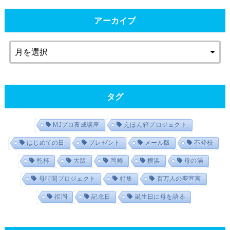
アーカイブ
タグ
MJプロ養成講座
えほん箱プロジェクト
はじめての日
プレゼント
メール版
不登校
乾杯
大阪
岡崎
横浜
母の湯
母時間プロジェクト
特集
百万人の夢宣言
福岡
記念日
誕生日に母を語る