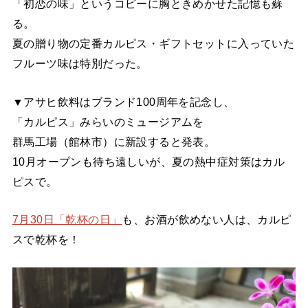
「初恋の味」というコピーに胸ときめかせた記憶も蘇
る。
夏の贈り物の定番カルピス・ギフトセットに入っていた
フルーツ味は特別だった。
▼アサヒ飲料はブランド100周年を記念し、
「カルピス」みらいのミュージアムを
群馬工場（館林市）に新設すると発表。
10月オープンも待ち遠しいが、夏の熱中症対策はカル
ピスで。
7月30日「乾杯の日」
も、お酒が飲めない人は、カルピ
スで乾杯を！