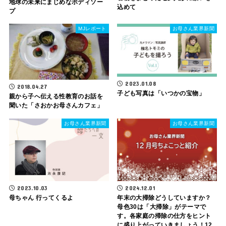
地球の未来にまじめなボディソー
込めて
プ
MJレポート
お母さん業界新聞
2023.01.08
2018.04.27
子ども写真は「いつかの宝物」
親から子へ伝える性教育のお話を
聞いた「さおかお母さんカフェ」
お母さん業界新聞
お母さん業界新聞
2023.10.03
2024.12.01
母ちゃん 行ってくるよ
年末の大掃除どうしていますか？
母色30は「大掃除」がテーマで
す。各家庭の掃除の仕方をヒント
に盛り上がっていきましょう！12