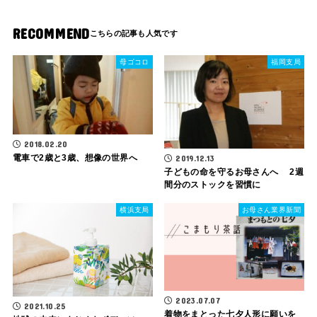
RECOMMEND
母ゴコロ
福岡支局
2018.02.20
電車で2歳と3歳、想像の世界へ
2019.12.13
子どもの命を守るお母さんへ 2週
間分のストックを習慣に
横浜支局
お母さん業界新聞
2023.07.07
2021.10.25
着物をまとった七夕人形に願いを