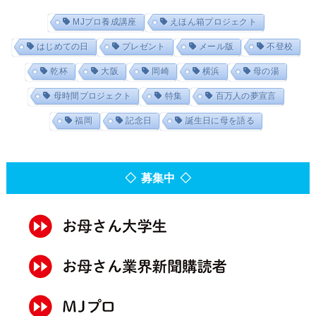
MJプロ養成講座
えほん箱プロジェクト
はじめての日
プレゼント
メール版
不登校
乾杯
大阪
岡崎
横浜
母の湯
母時間プロジェクト
特集
百万人の夢宣言
福岡
記念日
誕生日に母を語る
◇ 募集中 ◇