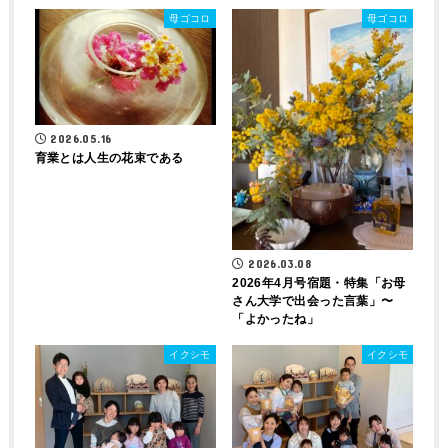
母ゴコロ
母ゴコロ
2026.05.16
育業とは人生の花束である
2026.03.08
2026年4月号宿題・特集「お母
さん大学で出会った言葉」〜
「よかったね」
イクシモ
イクシモ