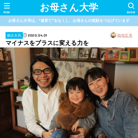
お母さん大学
MENU
SEARCH
お母さん大学は、“孤育て”をなくし、お母さんの笑顔をつなげています
2020.04.01
植地宏美
横浜支局
マイナスをプラスに変える力を